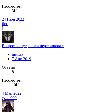
Просмотры
3K
24 Июн 2022
ihos
I
Вопрос о внутренней перелинковке
mentax
7 Апр 2019
Ответы
8
Просмотры
10K
4 Май 2022
cyber999