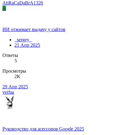
AbRaCaDaBrA1320
A
ИИ отжимает выдачу у сайтов
_sergey_
21 Апр 2025
Ответы
5
Просмотры
2K
29 Апр 2025
verfaa
Руководство для асессоров Google 2025