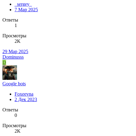
_sergey_
7 Мар 2025
Ответы
1
Просмотры
2K
29 Мар 2025
Dominusss
D
Google bots
Foxeevna
2 Дек 2023
Ответы
0
Просмотры
2K