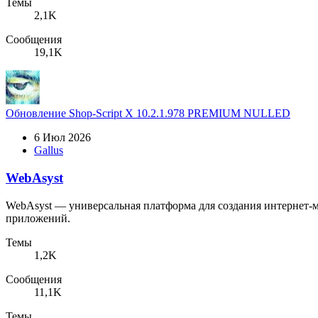
Темы
2,1K
Сообщения
19,1K
Обновление
Shop-Script X 10.2.1.978 PREMIUM NULLED
6 Июл 2026
Gallus
WebAsyst
WebAsyst — универсальная платформа для создания интернет-
приложений.
Темы
1,2K
Сообщения
11,1K
Темы