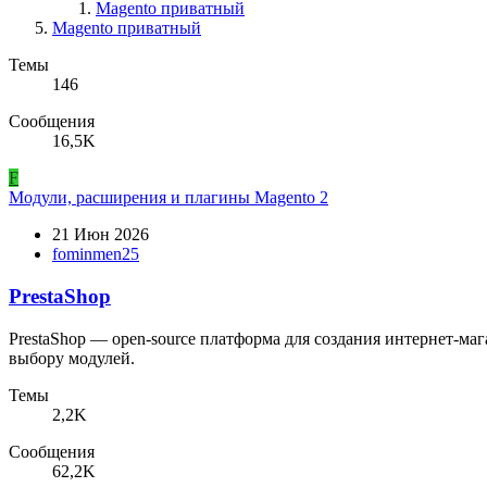
Magento приватный
Magento приватный
Темы
146
Сообщения
16,5K
F
Модули, расширения и плагины Magento 2
21 Июн 2026
fominmen25
PrestaShop
PrestaShop — open-source платформа для создания интернет-ма
выбору модулей.
Темы
2,2K
Сообщения
62,2K