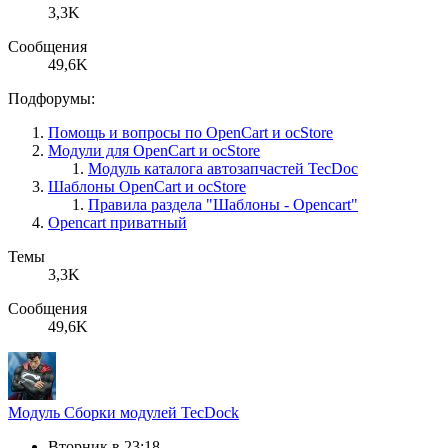
3,3K
Сообщения
49,6K
Подфорумы:
Помощь и вопросы по OpenCart и ocStore
Модули для OpenCart и ocStore
Модуль каталога автозапчастей TecDoc
Шаблоны OpenCart и ocStore
Правила раздела "Шаблоны - Opencart"
Opencart приватный
Темы
3,3K
Сообщения
49,6K
Модуль
Сборки модулей TecDock
Вторник в 23:18