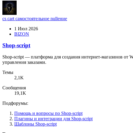
cs cart самостоятельное nullение
1 Июл 2026
BIZON
Shop-script
Shop-script — платформа для создания интернет-магазинов от 
управления заказами.
Темы
2,1K
Сообщения
19,1K
Подфорумы:
Помощь и вопросы по Shop-script
Плагины и интеграции для Shop-script
Шаблоны Shop-script