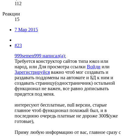
112
Реакции
15
7 Мар 2015
#23
999semen999 написал(а):
Требуется конструктор сайтов типа юкоз или
народ, или
Для просмотра ссылки
Войди
или
Зарегистрируйся
важно чтоб мог создавать и
раздавать поддомены на автомате и БД к ним и
создавать страницу(одностраничник) остальной
функционал не важен, все равно дописывать
придется под меня.
интересуют бесплатные, null версии, старые
главное чтоб функционал похожый был, и в
последнюю очередь платные не дороже 300$(уже
готовые),
Приму любую информацию от вас, главное сразу с