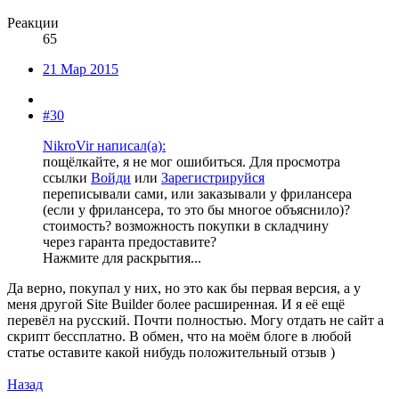
Реакции
65
21 Мар 2015
#30
NikroVir написал(а):
пощёлкайте, я не мог ошибиться.
Для просмотра
ссылки
Войди
или
Зарегистрируйся
переписывали сами, или заказывали у фрилансера
(если у фрилансера, то это бы многое объяснило)?
стоимость? возможность покупки в складчину
через гаранта предоставите?
Нажмите для раскрытия...
Да верно, покупал у них, но это как бы первая версия, а у
меня другой Site Builder более расширенная. И я её ещё
перевёл на русский. Почти полностью. Могу отдать не сайт а
скрипт бессплатно. В обмен, что на моём блоге в любой
статье оставите какой нибудь положительный отзыв )
Назад