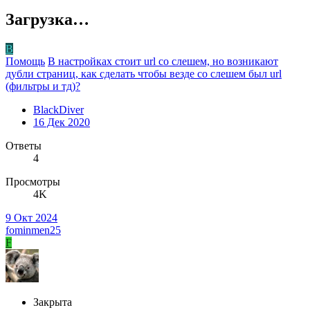
Загрузка…
B
Помощь
В настройках стоит url со слешем, но возникают
дубли страниц, как сделать чтобы везде со слешем был url
(фильтры и тд)?
BlackDiver
16 Дек 2020
Ответы
4
Просмотры
4K
9 Окт 2024
fominmen25
F
Закрыта