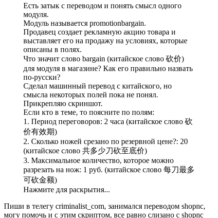
Есть затык с переводом и понять смысл одного
модуля.
Модуль называется promotionbargain.
Продавец создает рекламную акцию товара и
выставляет его на продажу на условиях, которые
описаны в полях.
Что значит слово bargain (китайское слово 砍价)
для модуля в магазине? Как его правильно назвать
по-русски?
Сделал машинный перевод с китайского, но
смысла некоторых полей пока не понял.
Прикрепляю скриншот.
Если кто в теме, то поясните по полям:
1. Период переговоров: 2 часа (китайское слово 砍
价有效期)
2. Сколько ножей срезано по резервной цене?: 20
(китайское слово 共多少刀砍至底价)
3. Максимальное количество, которое можно
разрезать на нож: 1 руб. (китайское слово 每刀最多
可砍金额)
Нажмите для раскрытия...
Пиши в телегу criminalist_com, занимался переводом shopnc,
могу помочь и с этим скриптом, все равно слизано с shopnc