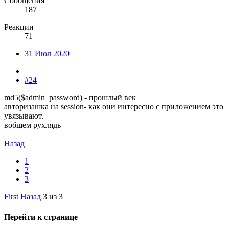
Сообщения
187
Реакции
71
31 Июл 2020
#24
md5($admin_password) - прошлый век
авторизашка на session- как они интересно с приложением это
увязывают.
вобщем рухлядь
Назад
1
2
3
First
Назад
3 из 3
Перейти к странице