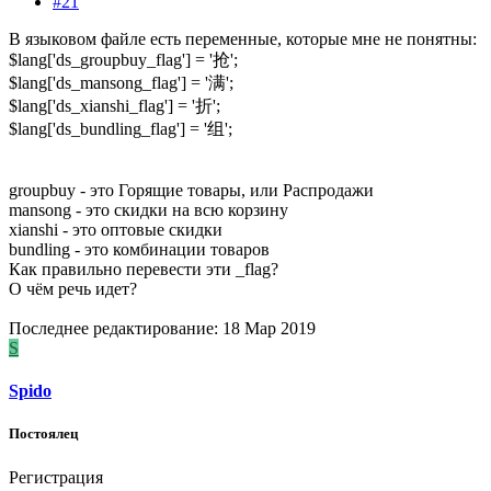
#21
В языковом файле есть переменные, которые мне не понятны:
$lang['ds_groupbuy_flag'] = '抢';
$lang['ds_mansong_flag'] = '满';
$lang['ds_xianshi_flag'] = '折';
$lang['ds_bundling_flag'] = '组';
groupbuy - это Горящие товары, или Распродажи
mansong - это скидки на всю корзину
xianshi - это оптовые скидки
bundling - это комбинации товаров
Как правильно перевести эти _flag?
О чём речь идет?
Последнее редактирование:
18 Мар 2019
S
Spido
Постоялец
Регистрация