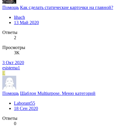
Помощь
Как сделать статические карточки на главной?
lihach
13 Май 2020
Ответы
2
Просмотры
3K
3 Окт 2020
esistema1
E
Помощь
Шаблон Multiurpose. Меню категорий
Laborant55
18 Сен 2020
Ответы
0