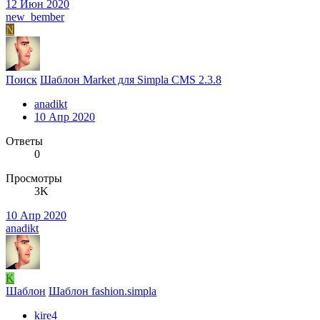
12 Июн 2020
new_bember
N
Поиск
Шаблон Market для Simpla CMS 2.3.8
anadikt
10 Апр 2020
Ответы
0
Просмотры
3K
10 Апр 2020
anadikt
K
Шаблон
Шаблон fashion.simpla
kire4