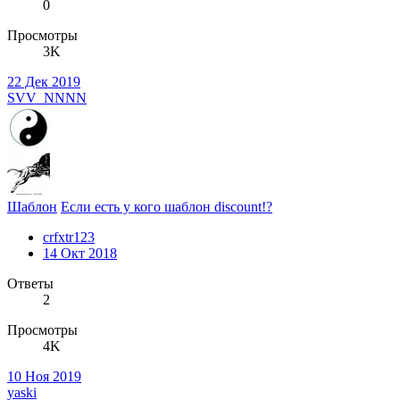
0
Просмотры
3K
22 Дек 2019
SVV_NNNN
Шаблон
Если есть у кого шаблон discount!?
crfxtr123
14 Окт 2018
Ответы
2
Просмотры
4K
10 Ноя 2019
yaski