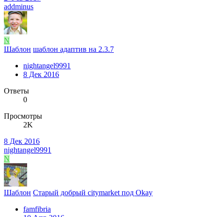
addminus
N
Шаблон
шаблон адаптив на 2.3.7
nightangel9991
8 Дек 2016
Ответы
0
Просмотры
2K
8 Дек 2016
nightangel9991
N
Шаблон
Старый добрый citymarket под Okay
famfibria