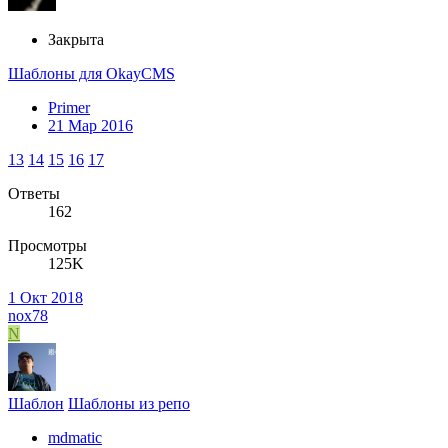
Закрыта
Шаблоны для OkayCMS
Primer
21 Мар 2016
13
14
15
16
17
Ответы
162
Просмотры
125K
1 Окт 2018
nox78
N
Шаблон
Шаблоны из репо
mdmatic