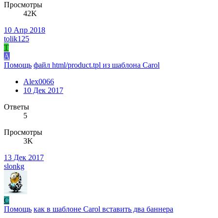
Просмотры
42K
10 Апр 2018
tolik125
T
A
Помощь
файл html/product.tpl из шаблона Carol
Alex0066
10 Дек 2017
Ответы
5
Просмотры
3K
13 Дек 2017
slonkg
C
Помощь
как в шаблоне Carol вставить два баннера