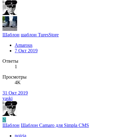
Шаблон
шаблон TuresStore
Amarous
7 Окт 2019
Ответы
1
Просмотры
4K
31 Окт 2019
yaski
N
Шаблон
Шаблон Camaro для Simpla CMS
noizia