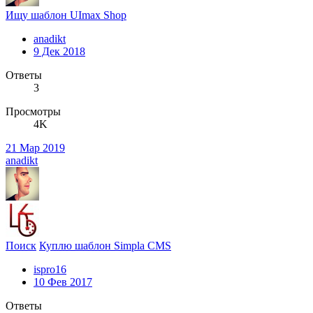
Ищу шаблон UImax Shop
anadikt
9 Дек 2018
Ответы
3
Просмотры
4K
21 Мар 2019
anadikt
Поиск
Куплю шаблон Simpla CMS
ispro16
10 Фев 2017
Ответы