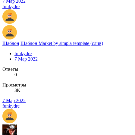
7 Мар 2022
funkydre
Шаблон
Шаблон Market by simpla-template (слив)
funkydre
7 Мар 2022
Ответы
0
Просмотры
3K
7 Мар 2022
funkydre