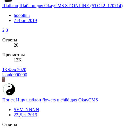
Шаблон
Шаблон для OkayCMS ST ONLINE (STOk2_170714)
hooolliiii
7 Июн 2019
2
3
Ответы
20
Просмотры
12K
13 Фев 2020
leonid090090
L
Поиск
Ищу шаблон flowers и child для OkayCMS
SVV_NNNN
22 Дек 2019
Ответы