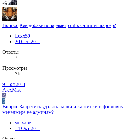
Вопрос
Как добавить параметр url в сниппет-парсер?
Lexx59
20 Сен 2011
Ответы
7
Просмотры
7K
9 Ноя 2011
AlexMist
A
S
Вопрос
Запретить удалять папки и картинки в файловом
менеджере не админам?
sunyang
14 Окт 2011
Ответы