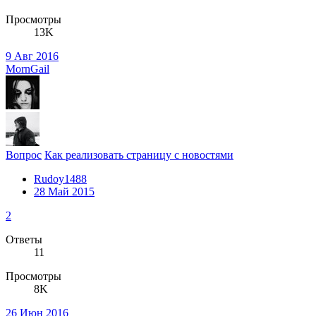
Просмотры
13K
9 Авг 2016
MornGail
Вопрос
Как реализовать страницу с новостями
Rudoy1488
28 Май 2015
2
Ответы
11
Просмотры
8K
26 Июн 2016