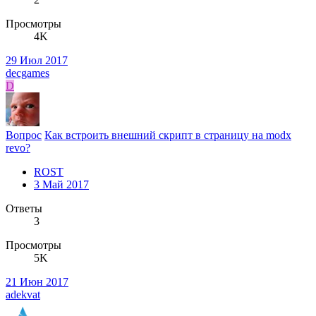
Просмотры
4K
29 Июл 2017
decgames
D
Вопрос
Как встроить внешний скрипт в страницу на modx
revo?
ROST
3 Май 2017
Ответы
3
Просмотры
5K
21 Июн 2017
adekvat