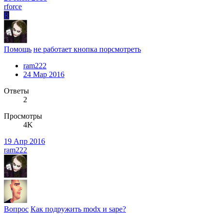
rforce
R
Помощь
не работает кнопка порсмотреть
ram222
24 Мар 2016
Ответы
2
Просмотры
4K
19 Апр 2016
ram222
Вопрос
Как подружить modx и sape?