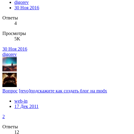
digorev
30 Ноя 2016
Ответы
4
Просмотры
5K
30 Ноя 2016
digorev
Вопрос
[revo]подскажите как создать блог на modx
web-in
17 Дек 2011
2
Ответы
12