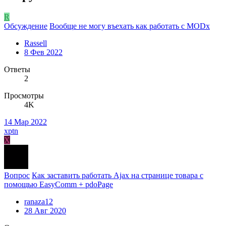
R
Обсуждение
Вообще не могу въехать как работать с MODx
Rassell
8 Фев 2022
Ответы
2
Просмотры
4K
14 Мар 2022
xptn
X
Вопрос
Как заставить работать Ajax на странице товара с
помощью EasyComm + pdoPage
ranaza12
28 Авг 2020