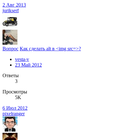
2 Авг 2013
jurikserf
Вопрос
Как сделать alt в <img src=>?
vesta-v
23 Май 2012
Ответы
3
Просмотры
5K
6 Июл 2012
pixelranger