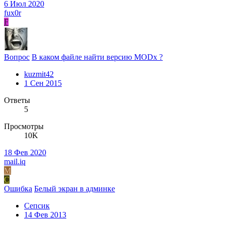
6 Июл 2020
fux0r
F
Вопрос
В каком файле найти версию MODx ?
kuzmit42
1 Сен 2015
Ответы
5
Просмотры
10K
18 Фев 2020
mail.iq
M
С
Ошибка
Белый экран в админке
Сепсик
14 Фев 2013