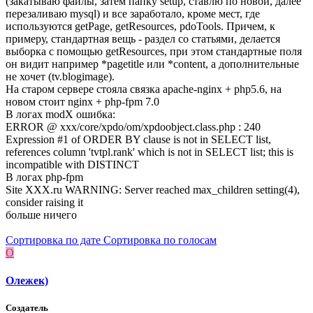
(закатываю файлы, затем папку setup, ставлю по новой, далее
перезаливаю mysql) и все заработало, кроме мест, где
используются getPage, getResources, pdoTools. Причем, к
примеру, стандартная вещь - раздел со статьями, делается
выборка с помощью getResources, при этом стандартные поля
он видит например *pagetitle или *content, а дополнительные
не хочет (tv.blogimage).
На старом сервере стояла связка apache-nginx + php5.6, на
новом стоит nginx + php-fpm 7.0
В логах modX ошибка:
ERROR @ ххх/core/xpdo/om/xpdoobject.class.php : 240
Expression #1 of ORDER BY clause is not in SELECT list,
references column 'tvtpl.rank' which is not in SELECT list; this is
incompatible with DISTINCT
В логах php-fpm
Site XXX.ru WARNING: Server reached max_children setting(4),
consider raising it
больше ничего
Сортировка по дате
Сортировка по голосам
О
Олежек)
Создатель