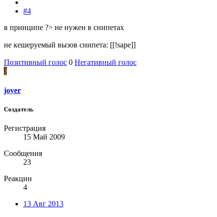
#4
в принципе ?> не нужен в снипетах
не кешеруемый вызов снипета: [[!sape]]
Позитивный голос
0
Негативный голос
J
joyer
Создатель
Регистрация
15 Май 2009
Сообщения
23
Реакции
4
13 Авг 2013