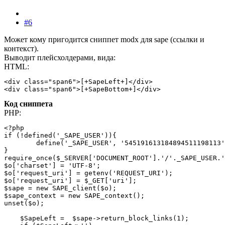
#6
Может кому пригодится сниппет modx для sape (ссылки и
контекст).
Выводит плейсхолдерами, вида:
HTML:
<div class="span6">[+SapeLeft+]</div>

<div class="span6">[+SapeBottom+]</div>
Код сниппета
PHP:
<?php

if (!defined('_SAPE_USER')){

        define('_SAPE_USER', '545191613184894511198113'
}

require_once($_SERVER['DOCUMENT_ROOT'].'/'._SAPE_USER.'
$o['charset'] = 'UTF-8';

$o['request_uri'] = getenv('REQUEST_URI');

$o['request_uri'] = $_GET['uri'];

$sape = new SAPE_client($o);

$sape_context = new SAPE_context();

unset($o);

    $SapeLeft =  $sape->return_block_links(1);
