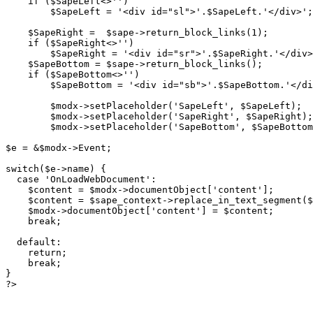
    if ($SapeLeft<>'')

        $SapeLeft = '<div id="sl">'.$SapeLeft.'</div>';

    $SapeRight =  $sape->return_block_links(1);

    if ($SapeRight<>'')

        $SapeRight = '<div id="sr">'.$SapeRight.'</div>
    $SapeBottom = $sape->return_block_links();

    if ($SapeBottom<>'')

        $SapeBottom = '<div id="sb">'.$SapeBottom.'</di
        $modx->setPlaceholder('SapeLeft', $SapeLeft);

        $modx->setPlaceholder('SapeRight', $SapeRight);

        $modx->setPlaceholder('SapeBottom', $SapeBottom
$e = &$modx->Event;

switch($e->name) {

  case 'OnLoadWebDocument':

    $content = $modx->documentObject['content'];

    $content = $sape_context->replace_in_text_segment($
    $modx->documentObject['content'] = $content;

    break;

  default:

    return;

    break;

}

?>