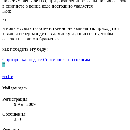
но есть маленькое НО, при добавлении из сапы новых ссылок
в сниппете в конце кода постоянно удаляется
Код:
?>
и новые ссылки соответственно не выводятся, приходится
каждый вечер заходить в админку и дописывать, чтобы
ссылки начали отображаться ...
как победить эту беду?
Сортировка по дате
Сортировка по голосам
E
esche
Мой дом здесь!
Регистрация
9 Авг 2009
Сообщения
359
Реакции