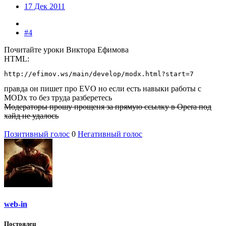
17 Дек 2011
#4
Почитайте уроки Виктора Ефимова
HTML:
http://efimov.ws/main/develop/modx.html?start=7
правда он пишет про EVO но если есть навыки работы с
MODx то без труда разберетесь
Модераторы прошу прощеня за прямую ссылку в Opera под
хайд не удалось
Позитивный голос
0
Негативный голос
web-in
Постоялец