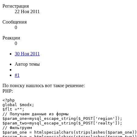
Регистрация
22 Ноя 2011
Сообщения
0
Реакции
0
30 Ноя 2011
Автор темы
#1
По поиску нашлось вот такое решение:
PHP:
<?php

global $modx;

$flt ="";

// Получаем данные из формы

$param_one=mysql_escape_string($_POST['region']);

$param_two=mysql_escape_string($_POST['realty']);

// Фильтруем

$param_one = htmlspecialchars(stripslashes($param_one))
$param_two = htmlspecialchars(stripslashes($param_two))