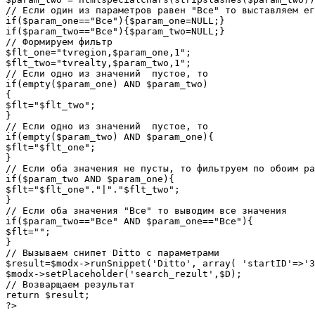
// Если один из параметров равен "Все" то выставляем ег
if($param_one=="Все"){$param_one=NULL;}

if($param_two=="Все"){$param_two=NULL;}

// Формируем фильтр

$flt_one="tvregion,$param_one,1";

$flt_two="tvrealty,$param_two,1";

// Если одно из значений  пустое, то 

if(empty($param_one) AND $param_two)

{

$flt="$flt_two";

}

// Если одно из значений  пустое, то 

if(empty($param_two) AND $param_one){

$flt="$flt_one";

}

// Если оба значения не пусты, то фильтруем по обоим ра
if($param_two AND $param_one){

$flt="$flt_one"."|"."$flt_two";

}

// Если оба значения "Все" то выводим все значения

if($param_two=="Все" AND $param_one=="Все"){

$flt="";

}

// Вызываем снипет Ditto с параметрами

$result=$modx->runSnippet('Ditto', array( 'startID'=>'3
$modx->setPlaceholder('search_rezult',$D); 

// Возварщаем результат

return $result;

?>