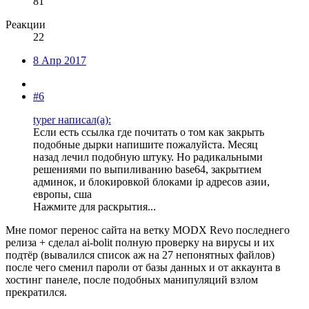
81
Реакции
22
8 Апр 2017
#6
typer написал(а):
Если есть ссылка где почитать о том как закрыть
подобные дырки напишите пожалуйста. Месяц
назад лечил подобную штуку. Но радикальными
решениями по выпиливанию base64, закрытием
админок, и блокировкой блоками ip адресов азии,
европы, сша
Нажмите для раскрытия...
Мне помог перенос сайта на ветку MODX Revo последнего
релиза + сделал ai-bolit полную проверку на вирусы и их
подтёр (вывалился список аж на 27 непонятных файлов)
после чего сменил пароли от базы данных и от аккаунта в
хостинг панеле, после подобных манипуляций взлом
прекратился.