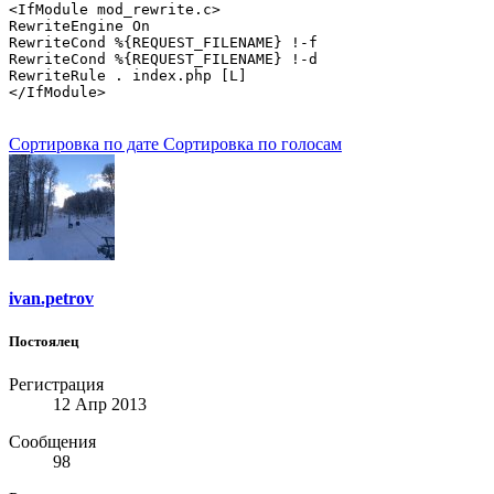
<IfModule mod_rewrite.c>

RewriteEngine On

RewriteCond %{REQUEST_FILENAME} !-f

RewriteCond %{REQUEST_FILENAME} !-d

RewriteRule . index.php [L]

</IfModule>
Сортировка по дате
Сортировка по голосам
ivan.petrov
Постоялец
Регистрация
12 Апр 2013
Сообщения
98