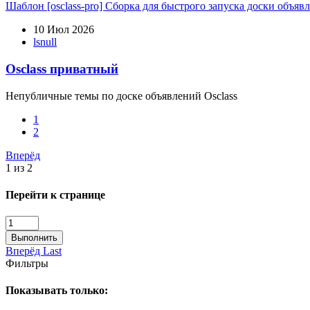
Шаблон
[osclass-pro] Сборка для быстрого запуска доски объяв
10 Июл 2026
lsnull
Osclass приватный
Непубличные темы по доске объявлений Osclass
1
2
Вперёд
1 из 2
Перейти к странице
Выполнить
Вперёд
Last
Фильтры
Показывать только: