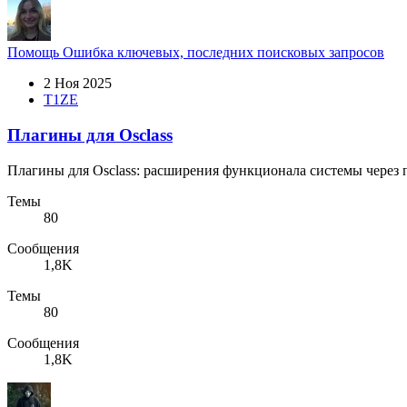
Помощь
Ошибка ключевых, последних поисковых запросов
2 Ноя 2025
T1ZE
Плагины для Osclass
Плагины для Osclass: расширения функционала системы через
Темы
80
Сообщения
1,8K
Темы
80
Сообщения
1,8K