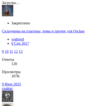
Загрузка…
Закреплено
Складчины на плагины, темы и прочее для Osclass
vodorod
6 Сен 2017
9
10
11
12
13
Ответы
120
Просмотры
107K
9 Июн 2025
ceaiton