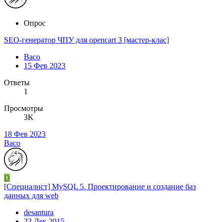
Опрос
SEO-генератор ЧПУ для opencart 3 [мастер-клас]
Baco
15 Фев 2023
Ответы
1
Просмотры
3K
18 Фев 2023
Baco
D
[Специалист] MySQL 5. Проектирование и создание баз
данных для web
desantura
22 Дек 2015