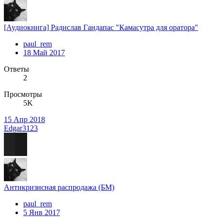
[Аудиокнига] Радислав Гандапас "Камасутра для оратора"
paul_rem
18 Май 2017
Ответы
2
Просмотры
5K
15 Апр 2018
Edgar3123
Антикризисная распродажа (БМ)
paul_rem
5 Янв 2017