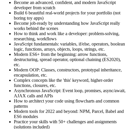
Become an advanced, confident, and modern JavaScript
developer from scratch
Build 6 beautiful real-world projects for your portfolio (not
boring toy apps)
Become job-ready by understanding how JavaScript really
works behind the scenes
How to think and work like a developer: problem-solving,
researching, workflows
JavaScript fundamentals: variables, if/else, operators, boolean
logic, functions, arrays, objects, loops, strings, etc.
Modern ES6+ from the beginning: arrow functions,
destructuring, spread operator, optional chaining (ES2020),
etc.
Modern OOP: Classes, constructors, prototypal inheritance,
encapsulation, etc.
Complex concepts like the 'this' keyword, higher-order
functions, closures, etc.
Asynchronous JavaScript: Event loop, promises, async/await,
AJAX calls and APIs
How to architect your code using flowcharts and common
patterns
Modern tools for 2022 and beyond: NPM, Parcel, Babel and
ES6 modules
Practice your skills with 50+ challenges and assignments
(solutions included)