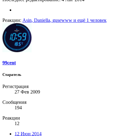
Реакции:
Asin
,
Daniella
,
gusewww
и ещё 1 человек
99cent
Старатель
Регистрация
27 Фев 2009
Сообщения
194
Реакции
12
12 Июн 2014