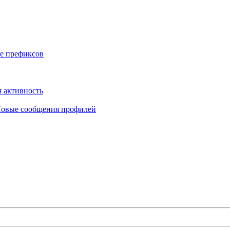
е префиксов
 активность
овые сообщения профилей