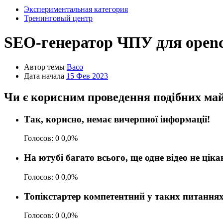
Экспериментальная категория
Тренинговый центр
SEO-генератор ЧПУ для openca
Автор темы
Baco
Дата начала
15 Фев 2023
Чи є корисним проведення подібних май
Так, корисно, немає вичерпної інформації!
Голосов:
0
0,0%
На ютубі багато всього, ще одне відео не ціка
Голосов:
0
0,0%
Топікстартер компетентний у таких питання
Голосов:
0
0,0%