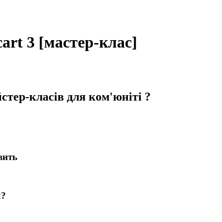
rt 3 [мастер-клас]
стер-класів для ком'юніті ?
вить
х?