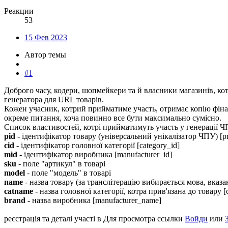
Реакции
53
15 Фев 2023
Автор темы
#1
Доброго часу, кодери, шопмейкери та й власники магазинів, ко
генератора для URL товарів.
Кожен учасник, котрий прийматиме участь, отримає копію фінальн
окреме питання, хоча повинно все бути максимально сумісно.
Список властивостей, котрі прийматимуть участь у генерації Ч
pid
- ідентифікатор товару (універсальний унікалізатор ЧПУ) [pr
cid
- ідентифікатор головної категорії [category_id]
mid
- ідентифікатор виробника [manufacturer_id]
sku
- поле "артикул" в товарі
model
- поле "модель" в товарі
name
- назва товару (за транслітерацію вибирається мова, вказ
catname
- назва головної категорії, котра прив'язана до товару 
brand
- назва виробника [manufacturer_name]
реєстрація та деталі участі в
Для просмотра ссылки
Войди
или