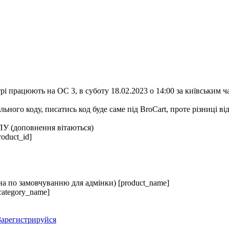
трі працюють на ОС 3, в суботу 18.02.2023 о 14:00 за київським
ого коду, писатись код буде саме під BroCart, проте різниці від 
ПУ (доповнення вітаються)
oduct_id]
ана по замовчуванню для адмінки) [product_name]
[category_name]
Зарегистрируйся