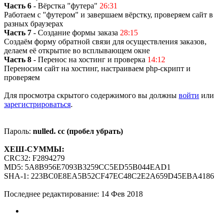
Часть 6
- Вёрстка "футера"
26:31
Работаем с "футером" и завершаем вёрстку, проверяем сайт в
разных браузерах
Часть 7
- Создание формы заказа
28:15
Создаём форму обратной связи для осуществления заказов,
делаем её открытие во всплывающем окне
Часть 8
- Перенос на хостинг и проверка
14:12
Переносим сайт на хостинг, настраиваем php-скрипт и
проверяем
Для просмотра скрытого содержимого вы должны
войти
или
зарегистрироваться
.
Пароль:
nulled. cc (пробел убрать)
ХЕШ-СУММЫ:
CRC32: F2894279
MD5: 5A8B956E7093B3259CC5ED55B044EAD1
SHA-1: 223BC0E8EA5B52CF47EC48C2E2A659D45EBA4186
Последнее редактирование:
14 Фев 2018