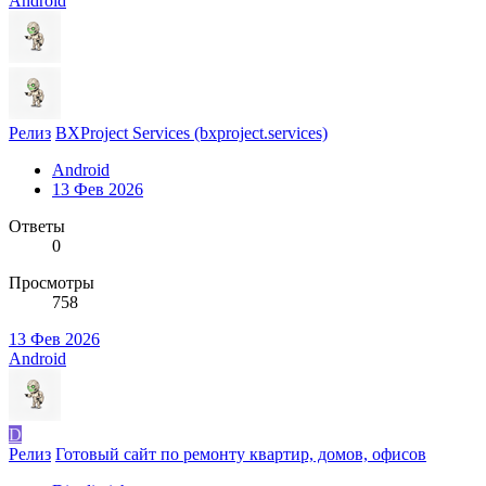
Android
Релиз
BXProject Services (bxproject.services)
Android
13 Фев 2026
Ответы
0
Просмотры
758
13 Фев 2026
Android
D
Релиз
Готовый сайт по ремонту квартир, домов, офисов