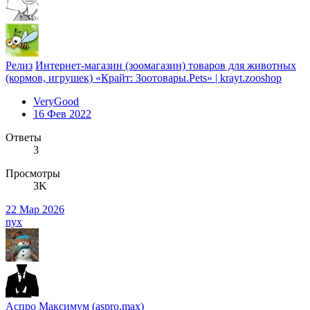
Релиз
Интернет-магазин (зоомагазин) товаров для животных
(кормов, игрушек) «Крайт: Зоотовары.Pets» | krayt.zooshop
VeryGood
16 Фев 2022
Ответы
3
Просмотры
3K
22 Мар 2026
nyx
Аспро Максимум (aspro.max)