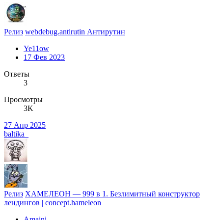
Релиз
webdebug.antirutin Антирутин
Ye11ow
17 Фев 2023
Ответы
3
Просмотры
3K
27 Апр 2025
baltika_
Релиз
ХАМЕЛЕОН — 999 в 1. Безлимитный конструктор
лендингов | concept.hameleon
Amaini