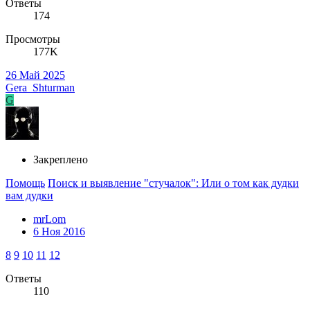
Ответы
174
Просмотры
177K
26 Май 2025
Gera_Shturman
G
Закреплено
Помощь
Поиск и выявление "стучалок": Или о том как дудки
вам дудки
mrLom
6 Ноя 2016
8
9
10
11
12
Ответы
110