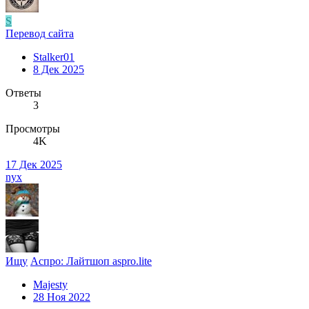
S
Перевод сайта
Stalker01
8 Дек 2025
Ответы
3
Просмотры
4K
17 Дек 2025
nyx
Ищу
Аспро: Лайтшоп aspro.lite
Majesty
28 Ноя 2022