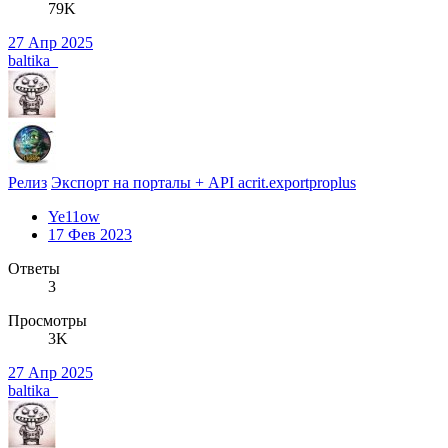
79K
27 Апр 2025
baltika_
Релиз
Экспорт на порталы + API acrit.exportproplus
Ye11ow
17 Фев 2023
Ответы
3
Просмотры
3K
27 Апр 2025
baltika_