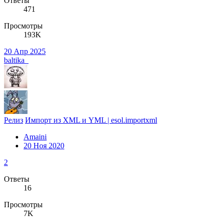
Ответы
471
Просмотры
193K
20 Апр 2025
baltika_
Релиз
Импорт из XML и YML | esol.importxml
Amaini
20 Ноя 2020
2
Ответы
16
Просмотры
7K