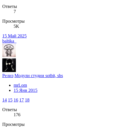
Ответы
7
Просмотры
5K
15 Май 2025
baltika_
Релиз
Модули студии sotbit, shs
mrLom
15 Янв 2015
14
15
16
17
18
Ответы
176
Просмотры