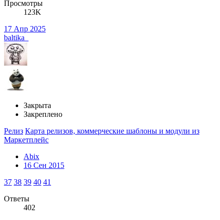
Просмотры
123K
17 Апр 2025
baltika_
Закрыта
Закреплено
Релиз
Карта релизов, коммерческие шаблоны и модули из
Маркетплейс
Abix
16 Сен 2015
37
38
39
40
41
Ответы
402