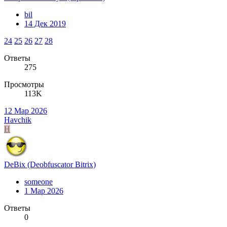
bil
14 Дек 2019
24
25
26
27
28
Ответы
275
Просмотры
113K
12 Мар 2026
Havchik
H
DeBix (Deobfuscator Bitrix)
someone
1 Мар 2026
Ответы
0