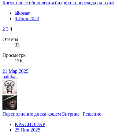
Косяк после обновления битрикс и перехода на пхп8
alkostar
9 Июл 2023
2
3
4
Ответы
33
Просмотры
15K
21 Мар 2025
baltika_
Переполнение диска кэшем Битрикс | Решение
KPACHODAP
25 Янв 2025