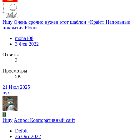
Ищу
Очень срочно нужен этот шаблон «Крайт: Напольные
покрытия.Floor»
moha108
3 Фев 2022
Ответы
3
Просмотры
5K
21 Июл 2025
nyx
D
Ищу
Аспро: Корпоративный сайт
Defolt
26 Окт 2022