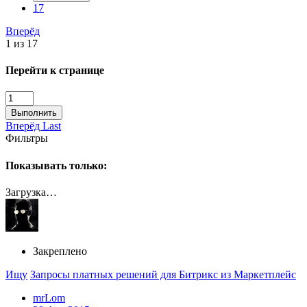
17
Вперёд
1 из 17
Перейти к странице
Выполнить
Вперёд
Last
Фильтры
Показывать только:
Загрузка…
Закреплено
Ищу
Запросы платных решений для Битрикс из Маркетплейс
mrLom