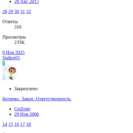
28 Авг 2015
28
29
30
31
32
Ответы
316
Просмотры
235K
9 Ноя 2025
Stalker01
S
Закреплено
Битрикс. Закон. Ответственность.
GriZone
29 Ноя 2006
14
15
16
17
18