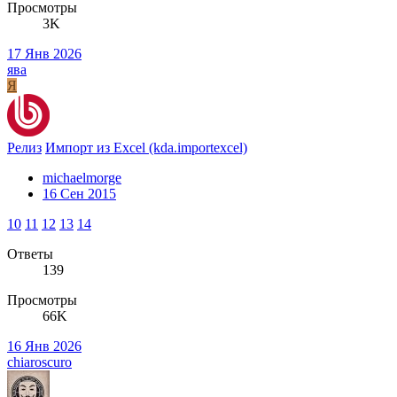
Просмотры
3K
17 Янв 2026
ява
Я
Релиз
Импорт из Excel (kda.importexcel)
michaelmorge
16 Сен 2015
10
11
12
13
14
Ответы
139
Просмотры
66K
16 Янв 2026
chiaroscuro