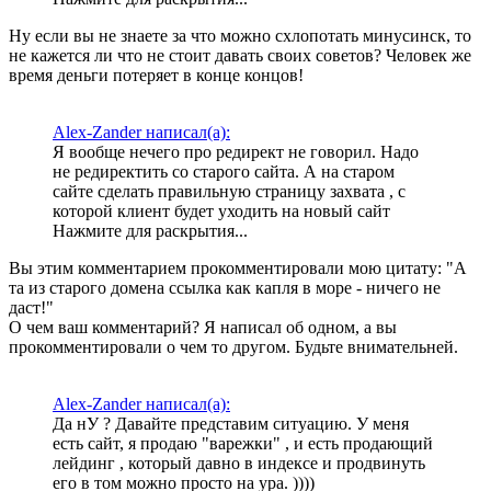
Ну если вы не знаете за что можно схлопотать минусинск, то
не кажется ли что не стоит давать своих советов? Человек же
время деньги потеряет в конце концов!
Alex-Zander написал(а):
Я вообще нечего про редирект не говорил. Надо
не редиректить со старого сайта. А на старом
сайте сделать правильную страницу захвата , с
которой клиент будет уходить на новый сайт
Нажмите для раскрытия...
Вы этим комментарием прокомментировали мою цитату: "А
та из старого домена ссылка как капля в море - ничего не
даст!"
О чем ваш комментарий? Я написал об одном, а вы
прокомментировали о чем то другом. Будьте внимательней.
Alex-Zander написал(а):
Да нУ ? Давайте представим ситуацию. У меня
есть сайт, я продаю "варежки" , и есть продающий
лейдинг , который давно в индексе и продвинуть
его в том можно просто на ура. ))))