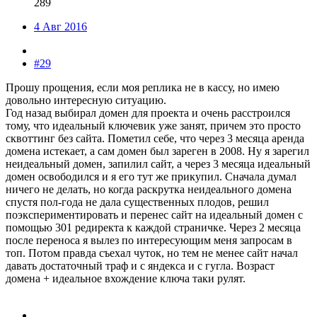
289
4 Авг 2016
#29
Прошу прощения, если моя реплика не в кассу, но имею
довольно интересную ситуацию.
Год назад выбирал домен для проекта и очень расстроился
тому, что идеальный ключевик уже занят, причем это просто
сквоттинг без сайта. Пометил себе, что через 3 месяца аренда
домена истекает, а сам домен был зареген в 2008. Ну я зарегил
неидеальный домен, запилил сайт, а через 3 месяца идеальный
домен освободился и я его тут же прикупил. Сначала думал
ничего не делать, но когда раскрутка неидеального домена
спустя пол-года не дала существенных плодов, решил
поэкспериментировать и перенес сайт на идеальный домен с
помощью 301 редиректа к каждой страничке. Через 2 месяца
после переноса я вылез по интересующим меня запросам в
топ. Потом правда съехал чуток, но тем не менее сайт начал
давать достаточный траф и с яндекса и с гугла. Возраст
домена + идеальное вхождение ключа таки рулят.