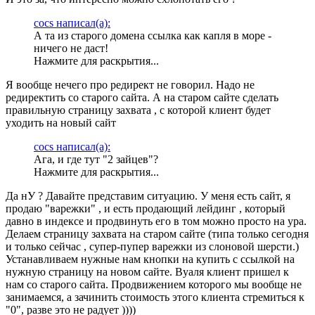
cocs написал(а):
А та из старого домена ссылка как капля в море -
ничего не даст!
Нажмите для раскрытия...
Я вообще нечего про редирект не говорил. Надо не
редиректить со старого сайта. А на старом сайте сделать
правильную страницу захвата , с которой клиент будет
уходить на новый сайт
cocs написал(а):
Ага, и где тут "2 зайцев"?
Нажмите для раскрытия...
Да нУ ? Давайте представим ситуацию. У меня есть сайт, я
продаю "варежки" , и есть продающий лейдинг , который
давно в индексе и продвинуть его в том можно просто на ура.
Делаем страницу захвата на старом сайте (типа только сегодня
и только сейчас , супер-пупер варежки из слоновой шерсти.)
Устанавливаем нужные нам кнопки на купить с ссылкой на
нужную страницу на новом сайте. Вуаля клиент пришел к
нам со старого сайта. Продвижением которого мы вообще не
занимаемся, а зачинить стоимость этого клиента стремиться к
"0", разве это не радует ))))