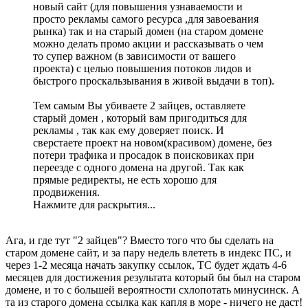
новый сайт (для повышения узнаваемости и
просто рекламы самого ресурса ,для завоевания
рынка) так и на старый домен (на старом домене
можно делать промо акции и рассказывать о чем
то супер важном (в зависимости от вашего
проекта) с целью повышения потоков лидов и
быстрого проскальзывания в живой выдачи в топ).
Тем самым Вы убиваете 2 зайцев, оставляете
старый домен , который вам пригодиться для
рекламы , так как ему доверяет поиск. И
сверстаете проект на новом(красивом) домене, без
потери трафика и просадок в поисковиках при
переезде с одного домена на другой. Так как
прямые редиректы, не есть хорошо для
продвижения.
Нажмите для раскрытия...
Ага, и где тут "2 зайцев"? Вместо того что бы сделать на
старом домене сайт, и за пару недель влететь в индекс ПС, и
через 1-2 месяца начать закупку ссылок, ТС будет ждать 4-6
месяцев для достижения результата который бы был на старом
домене, и то с большей вероятности схлопотать минусинск. А
та из старого домена ссылка как капля в море - ничего не даст!