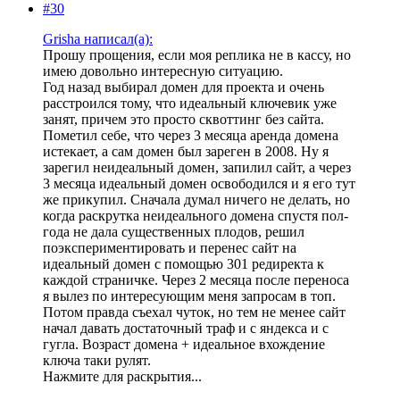
#30
Grisha написал(а):
Прошу прощения, если моя реплика не в кассу, но
имею довольно интересную ситуацию.
Год назад выбирал домен для проекта и очень
расстроился тому, что идеальный ключевик уже
занят, причем это просто сквоттинг без сайта.
Пометил себе, что через 3 месяца аренда домена
истекает, а сам домен был зареген в 2008. Ну я
зарегил неидеальный домен, запилил сайт, а через
3 месяца идеальный домен освободился и я его тут
же прикупил. Сначала думал ничего не делать, но
когда раскрутка неидеального домена спустя пол-
года не дала существенных плодов, решил
поэкспериментировать и перенес сайт на
идеальный домен с помощью 301 редиректа к
каждой страничке. Через 2 месяца после переноса
я вылез по интересующим меня запросам в топ.
Потом правда съехал чуток, но тем не менее сайт
начал давать достаточный траф и с яндекса и с
гугла. Возраст домена + идеальное вхождение
ключа таки рулят.
Нажмите для раскрытия...