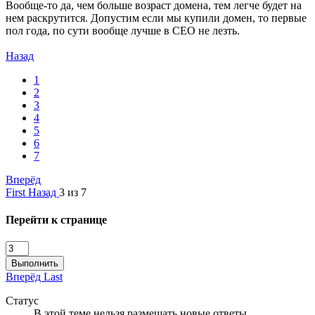
Вообще-то да, чем больше возраст домена, тем легче будет на
нем раскрутится. Допустим если мы купили домен, то первые
пол года, по сути вообще лучше в СЕО не лезть.
Назад
1
2
3
4
5
6
7
Вперёд
First
Назад
3 из 7
Перейти к странице
Выполнить
Вперёд
Last
Статус
В этой теме нельзя размещать новые ответы.