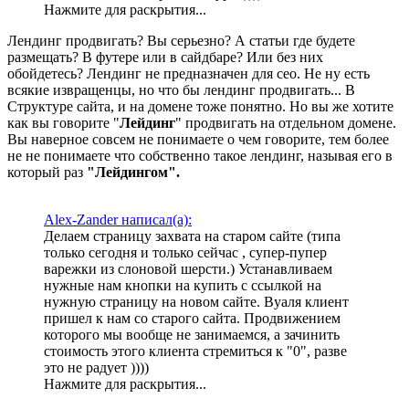
Нажмите для раскрытия...
Лендинг продвигать? Вы серьезно? А статьи где будете
размещать? В футере или в сайдбаре? Или без них
обойдетесь? Лендинг не предназначен для сео. Не ну есть
всякие извращенцы, но что бы лендинг продвигать... В
Структуре сайта, и на домене тоже понятно. Но вы же хотите
как вы говорите "
Лейдинг
" продвигать на отдельном домене.
Вы наверное совсем не понимаете о чем говорите, тем более
не не понимаете что собственно такое лендинг, называя его в
который раз
"Лейдингом".
Alex-Zander написал(а):
Делаем страницу захвата на старом сайте (типа
только сегодня и только сейчас , супер-пупер
варежки из слоновой шерсти.) Устанавливаем
нужные нам кнопки на купить с ссылкой на
нужную страницу на новом сайте. Вуаля клиент
пришел к нам со старого сайта. Продвижением
которого мы вообще не занимаемся, а зачинить
стоимость этого клиента стремиться к "0", разве
это не радует ))))
Нажмите для раскрытия...