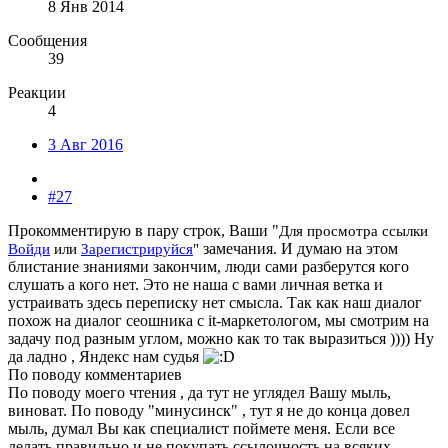
8 Янв 2014
Сообщения
39
Реакции
4
3 Авг 2016
#27
Прокомментирую в пару строк, Ваши "
Для просмотра ссылки
замечания. И думаю на этом
Войди
или
Зарегистрируйся
"
блистание знаниями закончим, люди сами разберутся кого
слушать а кого нет. Это не наша с вами личная ветка и
устраивать здесь переписку нет смысла. Так как наш диалог
похож на диалог сеошника с it-маркетологом, мы смотрим на
задачу под разным углом, можно как то так выразиться )))) Ну
да ладно , Яндекс нам судья
По поводу комментариев
По поводу моего чтения , да тут не углядел Вашу мыль,
виноват. По поводу "минусинск" , тут я не до конца довел
мыль, думал Вы как специалист поймете меня. Если все
делать правильно и не покупать ссылочность на всяких