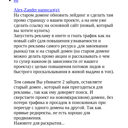
#8
Alex-Zander написал(а):
На старом домене обновить лейдинг и сделать там
промо страницу о вашем проекте, а на нем уже
сделать ссылку на основной сайт (новый, который
вы хотите купить)
Запустить рекламу в инете и гнать трафик как на
новый сайт (для повышения узнаваемости и
просто рекламы самого ресурса ,для завоевания
рынка) так и на старый домен (на старом домене
можно делать промо акции и рассказывать о чем
то супер важном (в зависимости от вашего
проекта) с целью повышения потоков лидов и
быстрого проскальзывания в живой выдачи в топ).
Тем самым Вы убиваете 2 зайцев, оставляете
старый домен , который вам пригодиться для
рекламы , так как ему доверяет поиск. И
сверстаете проект на новом(красивом) домене, без
потери трафика и просадок в поисковиках при
переезде с одного домена на другой. Так как
прямые редиректы, не есть хорошо для
продвижения.
Нажмите для раскрытия...