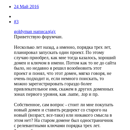
24 Май 2016
#3
goldyman написал(а):
Приветствую форумчан.
Несколько лет назад, а именно, порядка трех лет,
планировал запускать один проект. По этому
случаю приобрел, как мне тогда казалось, хороший
домен и ключом в имени. Потом как то не до сайта
было, но недавно я решил возобновить этот
проект и понял, что этот домен, мягко говоря, не
очень подходит и, если немного поискать, то
можно зарегистрировать гораздо более
привлекательное имя, скажем в других доменных
зонах первого уровня, как .name, .top и пр.
Собственное, сам вопрос - стоит ли мне покупать
новый домен и ставить редирект со старого на
новый (возраст, все-таки) или никакого смысла в
этом нет? На старом домене был одностраничник
с релевантными ключами порядка трех лет.