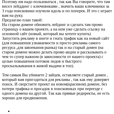
Поэтому им надо пользоваться , так как Вы говорите, что там
висел лейддинг с ключивиками , значить ваши ключивики за
3 года поисковики изучили вдоль и по поперек. И это с играет
вам на руку.
Предлагаю план такой:
На старом домене обновить лейдинг и сделать там промо
страницу о вашем проекте, а на нем уже сделать ссылку на
основной сайт (новый, который вы хотите купить)
Запустить рекламу в инете и гнать трафик как на новый сайт
(для повышения узнаваемости и просто рекламы самого
ресурса ,для завоевания рынка) так и на старый домен (на
старом домене можно делать промо акции и рассказывать о
чем то супер важном (в зависимости от вашего проекта) с
целью повышения потоков лидов и быстрого
проскальзывания в живой выдачи в топ).
Тем самым Вы убиваете 2 зайцев, оставляете старый домен ,
который вам пригодиться для рекламы , так как ему доверяет
поиск. И сверстаете проект на новом(красивом) домене, без
потери трафика и просадок в поисковиках при переезде с
одного домена на другой. Так как прямые редиректы, не есть
хорошо для продвижения.