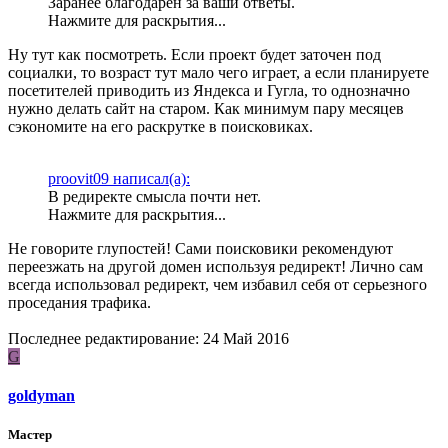
Заранее благодарен за ваши ответы.
Нажмите для раскрытия...
Ну тут как посмотреть. Если проект будет заточен под
социалки, то возраст тут мало чего играет, а если планируете
посетителей приводить из Яндекса и Гугла, то однозначно
нужно делать сайт на старом. Как минимум пару месяцев
сэкономите на его раскрутке в поисковиках.
proovit09 написал(а):
В редиректе смысла почти нет.
Нажмите для раскрытия...
Не говорите глупостей! Сами поисковики рекомендуют
переезжать на другой домен используя редирект! Лично сам
всегда использовал редирект, чем избавил себя от серьезного
проседания трафика.
Последнее редактирование:
24 Май 2016
G
goldyman
Мастер