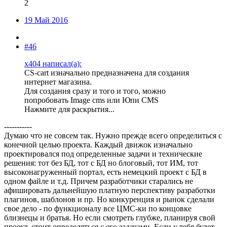
2
19 Май 2016
#46
x404 написал(а):
CS-cart изначально предназначена для создания
интернет магазина.
Для создания сразу и того и того, можно
попробовать Image cms или Юпи CMS
Нажмите для раскрытия...
-----------
Думаю что не совсем так. Нужно прежде всего определиться с
конечной целью проекта. Каждый движок изначально
проектировался под определенные задачи и технические
решения: тот без БД, тот с БД но блоговый, тот ИМ, тот
высоконагруженный портал, есть немецкий проект с БД в
одном файле и т.д. Причем разработчики старались не
афишировать дальнейшую платную перспективу разработки
плагинов, шаблонов и пр. Но конкуренция и рынок сделали
свое дело - по функционалу все ЦМС-ки по концовке
близнецы и братья. Но если смотреть глубже, планируя свой
проект, стоит определяться с его задачами. Если у тебя будет