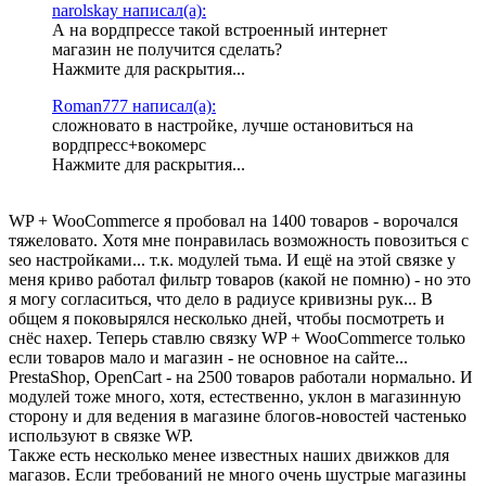
narolskay написал(а):
А на вордпрессе такой встроенный интернет
магазин не получится сделать?
Нажмите для раскрытия...
Roman777 написал(а):
сложновато в настройке, лучше остановиться на
вордпресс+вокомерс
Нажмите для раскрытия...
WP + WooCommerce я пробовал на 1400 товаров - ворочался
тяжеловато. Хотя мне понравилась возможность повозиться с
seo настройками... т.к. модулей тьма. И ещё на этой связке у
меня криво работал фильтр товаров (какой не помню) - но это
я могу согласиться, что дело в радиусе кривизны рук... В
общем я поковырялся несколько дней, чтобы посмотреть и
снёс нахер. Теперь ставлю связку WP + WooCommerce только
если товаров мало и магазин - не основное на сайте...
PrestaShop, OpenCart - на 2500 товаров работали нормально. И
модулей тоже много, хотя, естественно, уклон в магазинную
сторону и для ведения в магазине блогов-новостей частенько
используют в связке WP.
Также есть несколько менее известных наших движков для
магазов. Если требований не много очень шустрые магазины