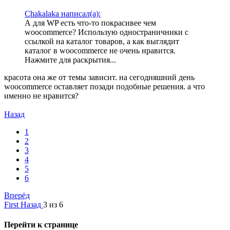
Chakalaka написал(а):
А для WP есть что-то покрасивее чем
woocommerce? Использую одностраничники с
ссылкой на каталог товаров, а как выглядит
каталог в woocommerce не очень нравится.
Нажмите для раскрытия...
красота она же от темы зависит. на сегодняшний день
woocommerce оставляет позади подобные решения. а что
именно не нравится?
Назад
1
2
3
4
5
6
Вперёд
First
Назад
3 из 6
Перейти к странице