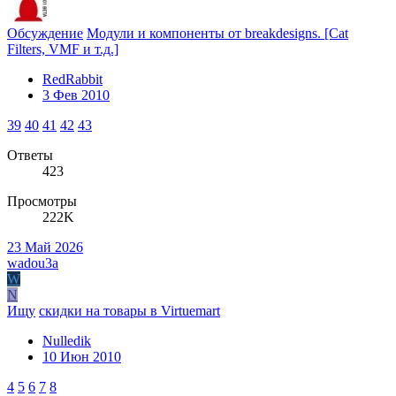
Обсуждение
Модули и компоненты от breakdesigns. [Cat
Filters, VMF и т.д.]
RedRabbit
3 Фев 2010
39
40
41
42
43
Ответы
423
Просмотры
222K
23 Май 2026
wadou3a
W
N
Ищу
скидки на товары в Virtuemart
Nulledik
10 Июн 2010
4
5
6
7
8