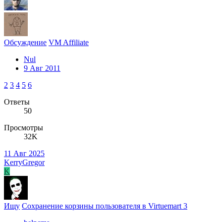
Обсуждение
VM Affiliate
Nul
9 Авг 2011
2
3
4
5
6
Ответы
50
Просмотры
32K
11 Авг 2025
KerryGregor
K
Ищу
Сохранение корзины пользователя в Virtuemart 3