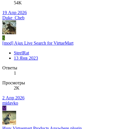
54K
19 Апр 2026
Duke_Cheb
S
[mod] Ajax Live Search for VirtueMart
SteelRat
13 Янв 2023
Ответы
1
Просмотры
2K
2 Апр 2026
midavko
M
Ищу
Virtuemart Products Anywhere plugin