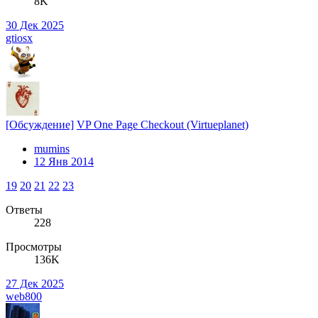
8K
30 Дек 2025
gtiosx
[Обсуждение]
VP One Page Checkout (Virtueplanet)
mumins
12 Янв 2014
19
20
21
22
23
Ответы
228
Просмотры
136K
27 Дек 2025
web800