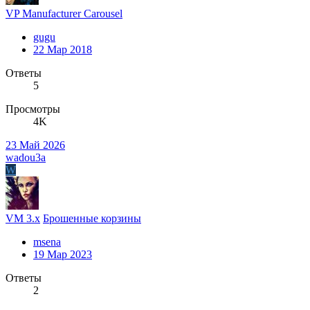
VP Manufacturer Carousel
gugu
22 Мар 2018
Ответы
5
Просмотры
4K
23 Май 2026
wadou3a
W
VM 3.x
Брошенные корзины
msena
19 Мар 2023
Ответы
2