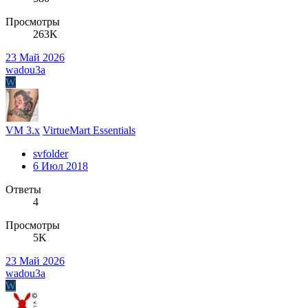
Просмотры
263K
23 Май 2026
wadou3a
W
VM 3.x
VirtueMart Essentials
svfolder
6 Июл 2018
Ответы
4
Просмотры
5K
23 Май 2026
wadou3a
W