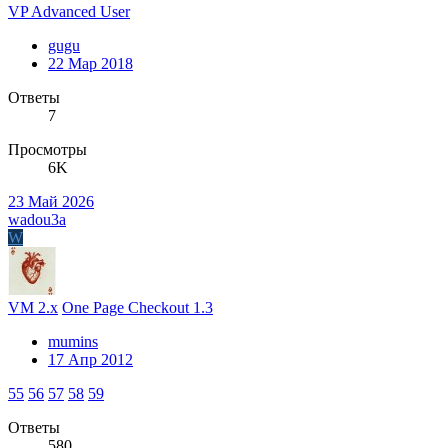
VP Advanced User
gugu
22 Мар 2018
Ответы
7
Просмотры
6K
23 Май 2026
wadou3a
W
VM 2.x
One Page Checkout 1.3
mumins
17 Апр 2012
55
56
57
58
59
Ответы
580