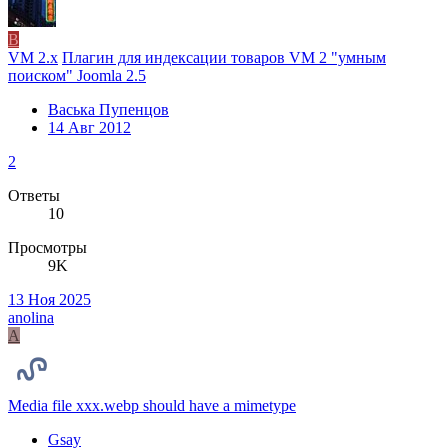
В
VM 2.x
Плагин для индексации товаров VM 2 "умным
поиском" Joomla 2.5
Васька Пупенцов
14 Авг 2012
2
Ответы
10
Просмотры
9K
13 Ноя 2025
anolina
A
Media file xxx.webp should have a mimetype
Gsay