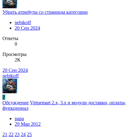
Убрать атрибуты со страницы категории
nebikoff
20 Сен 2024
Ответы
0
Просмотры
2K
20 Сен 2024
nebikoff
P
Обсуждение
Virtuemart 2.x, 3.x и модули доставки, оплаты,
функционал
papa
29 Мар 2012
21
22
23
24
25