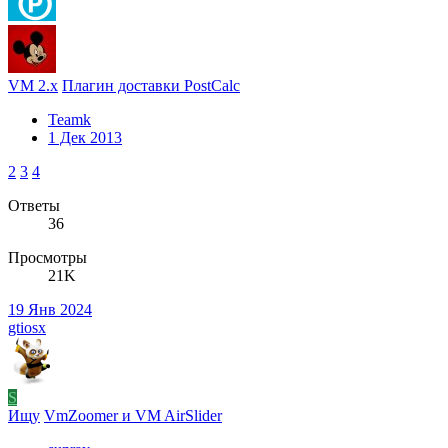
VM 2.x
Плагин доставки PostCalc
Teamk
1 Дек 2013
2
3
4
Ответы
36
Просмотры
21K
19 Янв 2024
gtiosx
S
Ищу
VmZoomer и VM AirSlider