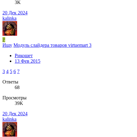
3K
20 Дек 2024
kalinka
Р
Ищу
Модуль слайдера товаров virtuemart 3
Рикошет
13 Фев 2015
3
4
5
6
7
Ответы
68
Просмотры
39K
20 Дек 2024
kalinka