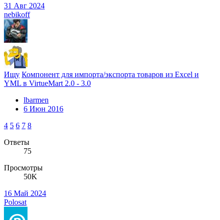
31 Авг 2024
nebikoff
Ищу
Компонент для импорта/экспорта товаров из Excel и
YML в VirtueMart 2.0 - 3.0
lbarmen
6 Июн 2016
4
5
6
7
8
Ответы
75
Просмотры
50K
16 Май 2024
Polosat