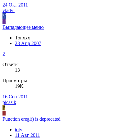
24 Окт 2011
vladvi
V
T
Выпадающее меню
Tonxxx
28 Апр 2007
2
Ответы
13
Просмотры
19K
16 Сен 2011
picasik
P
T
Function eregi() is deprecated
toty
11 Авг 2011