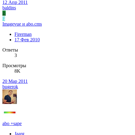
12 Апр 2011
baldins
B
F
Imagevue и abo.cms
Firerman
17 Фев 2010
Ответы
3
Просмотры
8K
20 Мар 2011
bugerok
abo +sape
Jaarg