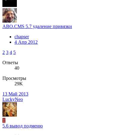
ABO.CMS 5.7 удаление привязки
chapser
4 Апр 2012
2
3
4
5
Ответы
40
Просмотры
29K
13 Май 2013
LuckyNeo
T
5.6 вывод подменю