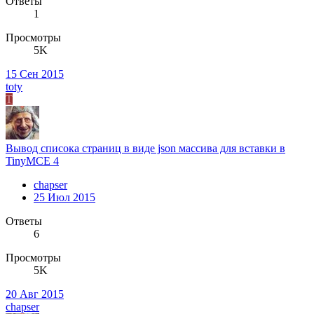
Ответы
1
Просмотры
5K
15 Сен 2015
toty
T
Вывод списока страниц в виде json массива для вставки в
TinyMCE 4
chapser
25 Июл 2015
Ответы
6
Просмотры
5K
20 Авг 2015
chapser