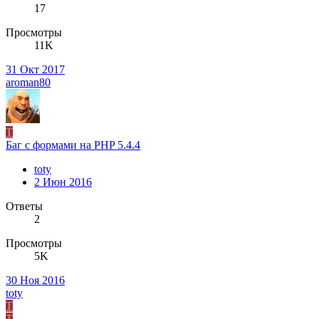
17
Просмотры
11K
31 Окт 2017
aroman80
T
Баг с формами на PHP 5.4.4
toty
2 Июн 2016
Ответы
2
Просмотры
5K
30 Ноя 2016
toty
T
T