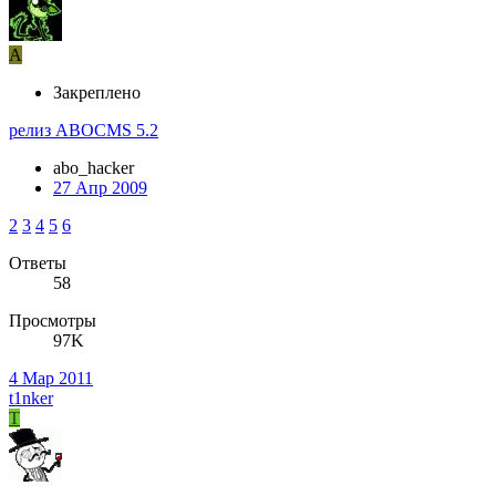
A
Закреплено
релиз ABOCMS 5.2
abo_hacker
27 Апр 2009
2
3
4
5
6
Ответы
58
Просмотры
97K
4 Мар 2011
t1nker
T