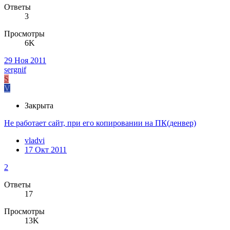
Ответы
3
Просмотры
6K
29 Ноя 2011
sergnif
S
V
Закрыта
Не работает сайт, при его копировании на ПК(денвер)
vladvi
17 Окт 2011
2
Ответы
17
Просмотры
13K