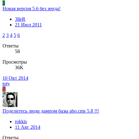
3
Новая версия 5.6 без зенда!
3lleR
21 Июл 2011
2
3
4
5
6
Ответы
58
Просмотры
36K
10 Окт 2014
toty
T
Поделитесь люди дампом базы abo.cms 5.8 !!!
rokkis
11 Авг 2014
Ответы