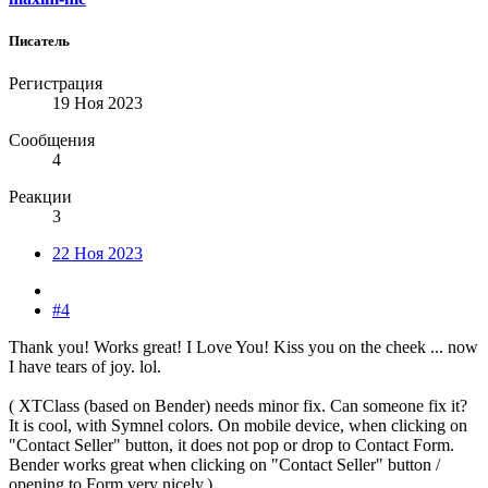
Писатель
Регистрация
19 Ноя 2023
Сообщения
4
Реакции
3
22 Ноя 2023
#4
Thank you! Works great! I Love You! Kiss you on the cheek ... now
I have tears of joy. lol.
( XTClass (based on Bender) needs minor fix. Can someone fix it?
It is cool, with Symnel colors. On mobile device, when clicking on
"Contact Seller" button, it does not pop or drop to Contact Form.
Bender works great when clicking on "Contact Seller" button /
opening to Form very nicely.)