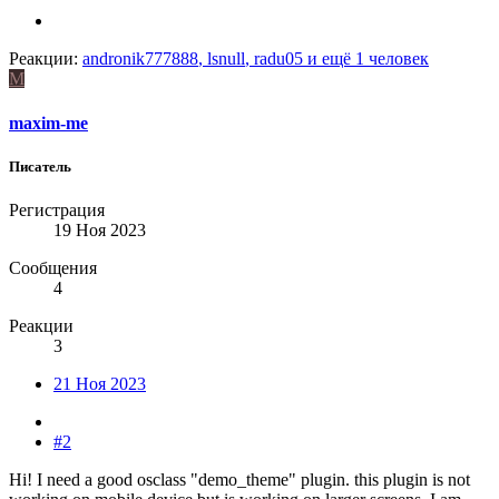
Реакции:
andronik777888
,
lsnull
,
radu05
и ещё 1 человек
M
maxim-me
Писатель
Регистрация
19 Ноя 2023
Сообщения
4
Реакции
3
21 Ноя 2023
#2
Hi! I need a good osclass "demo_theme" plugin. this plugin is not