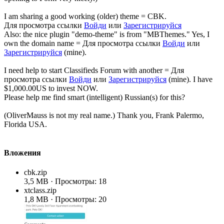
I am sharing a good working (older) theme = CBK.
Для просмотра ссылки
Войди
или
Зарегистрируйся
Also: the nice plugin "demo-theme" is from "MBThemes." Yes, I
own the domain name =
Для просмотра ссылки
Войди
или
Зарегистрируйся
(mine).
I need help to start Classifieds Forum with another =
Для
просмотра ссылки
Войди
или
Зарегистрируйся
(mine). I have
$1,000.00US to invest NOW.
Please help me find smart (intelligent) Russian(s) for this?
(OliverMauss is not my real name.) Thank you, Frank Palermo,
Florida USA.
Вложения
cbk.zip
3,5 MB · Просмотры: 18
xtclass.zip
1,8 MB · Просмотры: 20