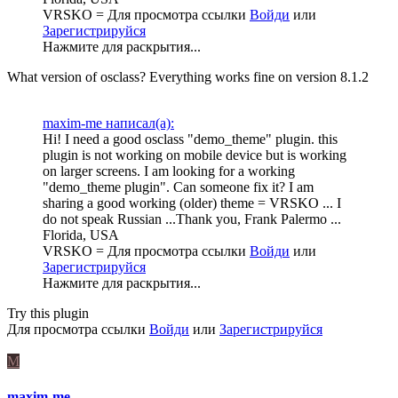
VRSKO =
Для просмотра ссылки
Войди
или
Зарегистрируйся
Нажмите для раскрытия...
What version of osclass? Everything works fine on version 8.1.2
maxim-me написал(а):
Hi! I need a good osclass "demo_theme" plugin. this
plugin is not working on mobile device but is working
on larger screens. I am looking for a working
"demo_theme plugin". Can someone fix it? I am
sharing a good working (older) theme = VRSKO ... I
do not speak Russian ...Thank you, Frank Palermo ...
Florida, USA
VRSKO =
Для просмотра ссылки
Войди
или
Зарегистрируйся
Нажмите для раскрытия...
Try this plugin
Для просмотра ссылки
Войди
или
Зарегистрируйся
M
maxim-me