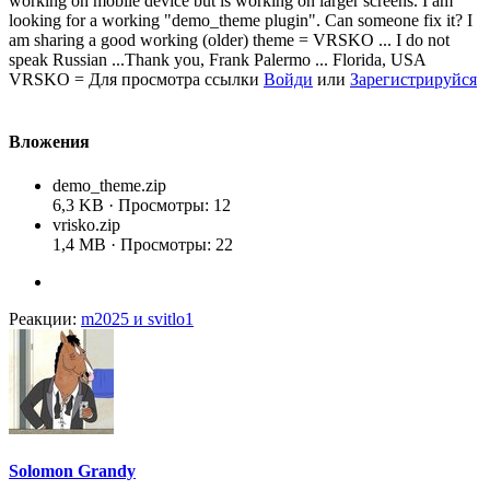
working on mobile device but is working on larger screens. I am
looking for a working "demo_theme plugin". Can someone fix it? I
am sharing a good working (older) theme = VRSKO ... I do not
speak Russian ...Thank you, Frank Palermo ... Florida, USA
VRSKO =
Для просмотра ссылки
Войди
или
Зарегистрируйся
Вложения
demo_theme.zip
6,3 KB · Просмотры: 12
vrisko.zip
1,4 MB · Просмотры: 22
Реакции:
m2025
и
svitlo1
Solomon Grandy