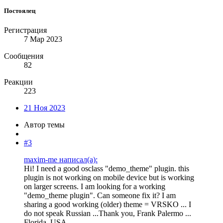
Постоялец
Регистрация
7 Мар 2023
Сообщения
82
Реакции
223
21 Ноя 2023
Автор темы
#3
maxim-me написал(а):
Hi! I need a good osclass "demo_theme" plugin. this
plugin is not working on mobile device but is working
on larger screens. I am looking for a working
"demo_theme plugin". Can someone fix it? I am
sharing a good working (older) theme = VRSKO ... I
do not speak Russian ...Thank you, Frank Palermo ...
Florida, USA