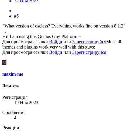
22 Ноя 2023
#5
"What version of osclass? Everything works fine on version 8.1.2"
...
Hi! I am using this Genius Guy Platform =
Для просмотра ссылки
Войди
или
Зарегистрируйся
Most all
themes and plugins work very well with this guys:
Для просмотра ссылки
Войди
или
Зарегистрируйся
M
maxim-me
Писатель
Регистрация
19 Ноя 2023
Сообщения
4
Реакции