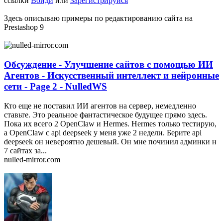
ссылки
Войди
или
Зарегистрируйся
Здесь описываю примеры по редактированию сайта на
Prestashop 9
Обсуждение - Улучшение сайтов с помощью ИИ
Агентов - Искусственный интеллект и нейронные
сети - Page 2 - NulledWS
Кто еще не поставил ИИ агентов на сервер, немедленно
ставьте. Это реальное фантастическое будущее прямо здесь.
Пока их всего 2 OpenClaw и Hermes. Hermes только тестирую,
а OpenClaw с api deepseek у меня уже 2 недели. Берите api
deepseek он невероятно дешевый. Он мне починил админки н
7 сайтах за...
nulled-mirror.com