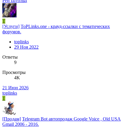
Рей Штольц
T
[Услуги]
ToPLinks.one - крауд-ссылки с тематических
форумов.
toplinks
29 Ноя 2022
Ответы
9
Просмотры
4K
21 Июн 2026
toplinks
T
[Продам]
Telegram Bot автопродаж Google Voice , Old USA
Gmail 2006 - 2016.