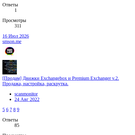
Ответы
1
Просмотры
311
16 Июл 2026
smson.me
[Продам]
Движки Exchangebox и Premium Exchanger v.2.
Продажа, настройка, раскрутка.
scanmonitor
24 Авг 2022
5
6
7
8
9
Ответы
85