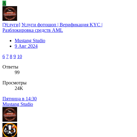
A
[Услуги]
Услуги фотошоп | Верификация KYC |
Разблокировка средств AML
Mustang Studio
9 Авг 2024
6
7
8
9
10
Ответы
99
Просмотры
24K
Пятница в 14:30
Mustang Studio