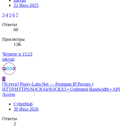
nikvan
22 Июл 2025
3
4
5
6
7
Ответы
60
Просмотры
13K
Четверг в 15:23
nikvan
C
[Услуги]
Proxy-Labs.Net — Premium IP Proxies •
HTTP/HTTPS/SOCKS4/SOCKS5 • Unlimited Bandwidth • API
Access
CyberHub
30 Июл 2026
Ответы
2