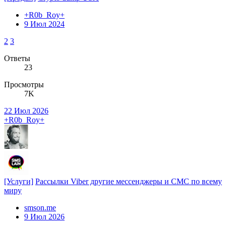
+R0b_Roy+
9 Июл 2024
2
3
Ответы
23
Просмотры
7K
22 Июл 2026
+R0b_Roy+
[Услуги]
Рассылки Viber другие мессенджеры и СМС по всему
миру
smson.me
9 Июл 2026