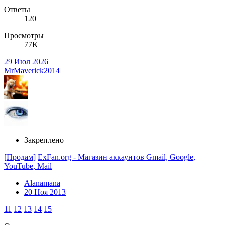
Ответы
120
Просмотры
77K
29 Июл 2026
MrMaverick2014
Закреплено
[Продам]
ExFan.org - Магазин аккаунтов Gmail, Google,
YouTube, Mail
Alanamana
20 Ноя 2013
11
12
13
14
15