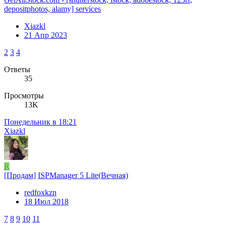
depositphotos, alamy] services
Xiazkl
21 Апр 2023
2
3
4
Ответы
35
Просмотры
13K
Понедельник в 18:21
Xiazkl
R
[Продам]
ISPManager 5 Lite(Вечная)
redfoxkzn
18 Июл 2018
7
8
9
10
11