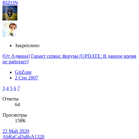
BIZON
Закреплено
[От Админа]
Гарант сервис форума [UPDATE: В данное время
не работает]
GriZone
2 Сен 2007
3
4
5
6
7
Ответы
64
Просмотры
158K
22 Май 2020
AbRaCaDaBrA1320