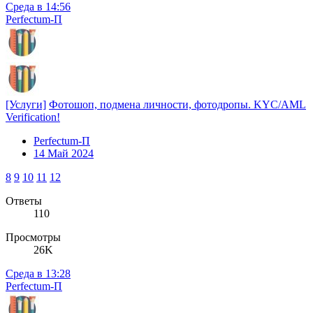
Среда в 14:56
Perfectum-П
[Услуги]
Фотошоп, подмена личности, фотодропы. KYC/AML
Verification!
Perfectum-П
14 Май 2024
8
9
10
11
12
Ответы
110
Просмотры
26K
Среда в 13:28
Perfectum-П