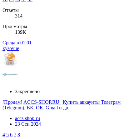
Ответы
314
Просмотры
139K
Среда в 01:01
kysovue
Закреплено
[Продам]
ACCS-SHOP.RU | Купить аккаунты Телеграм
(Telegram), ВК, ОК, Gmail и др.
accs-shop-ru
23 Сен 2024
4
5
6
7
8