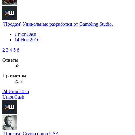
[Продам]
Уникальные разработки от Gambling Studio.
UnionCash
14 Ноя 2016
2
3
4
5
6
Ответы
56
Просмотры
26K
24 Июл 2026
UnionCash
[Продам]
Crypto dump USA