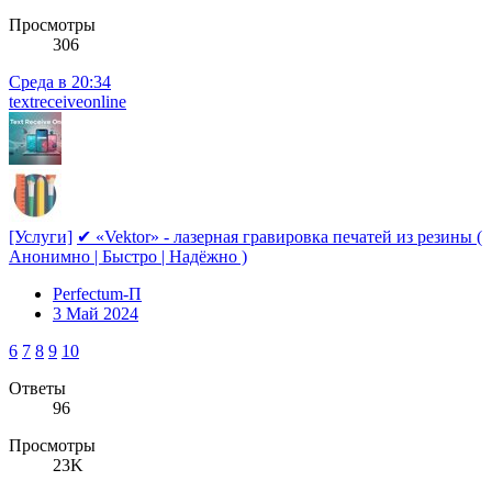
Просмотры
306
Среда в 20:34
textreceiveonline
[Услуги]
✔ «Vektor» - лазерная гравировка печатей из резины (
Анонимно | Быстро | Надёжно )
Perfectum-П
3 Май 2024
6
7
8
9
10
Ответы
96
Просмотры
23K