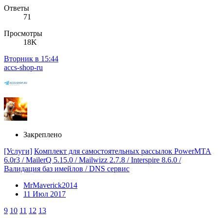
Ответы
71
Просмотры
18K
Вторник в 15:44
accs-shop-ru
Закреплено
[Услуги]
Комплект для самостоятельных рассылок PowerMTA
6.0r3 / MailerQ 5.15.0 / Mailwizz 2.7.8 / Interspire 8.6.0 /
Валидация баз имейлов / DNS сервис
MrMaverick2014
11 Июл 2017
9
10
11
12
13