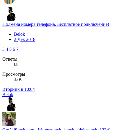
Подмена номера телефона. Бесплатное подключение!
Belok
2 Дек 2018
3
4
5
6
7
Ответы
68
Просмотры
32K
Вторник в 10:04
Belok
GetAllStock.com - [shutterstock, istock, adobestock, 123rf,