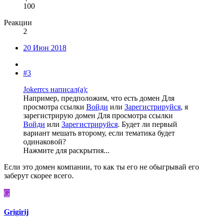
100
Реакции
2
20 Июн 2018
#3
Jokerrcs написал(а):
Например, предположим, что есть домен
Для
просмотра ссылки
Войди
или
Зарегистрируйся
, я
зарегистрирую домен
Для просмотра ссылки
Войди
или
Зарегистрируйся
. Будет ли первый
вариант мешать второму, если тематика будет
одинаковой?
Нажмите для раскрытия...
Если это домен компании, то как ты его не обыгрывай его
заберут скорее всего.
G
Grigirij