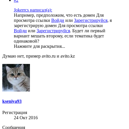
#2
Jokerrcs написал(а):
Например, предположим, что есть домен
Для
просмотра ссылки
Войди
или
Зарегистрируйся
, я
зарегистрирую домен
Для просмотра ссылки
Войди
или
Зарегистрируйся
. Будет ли первый
вариант мешать второму, если тематика будет
одинаковой?
Нажмите для раскрытия...
Думаю нет, пример avito.ru и avito.kz
kseniya93
Регистрация
24 Окт 2016
Сообщения