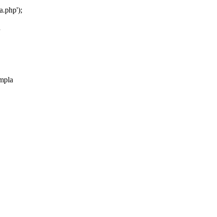
a.php');
a
mpla