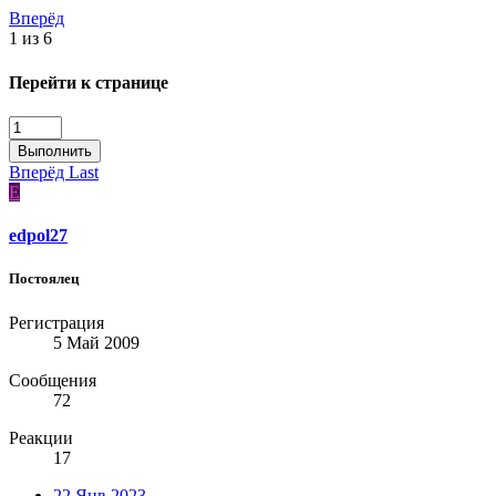
Вперёд
1 из 6
Перейти к странице
Выполнить
Вперёд
Last
E
edpol27
Постоялец
Регистрация
5 Май 2009
Сообщения
72
Реакции
17
22 Янв 2023