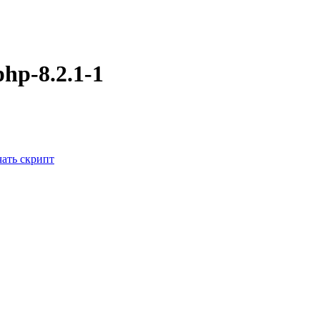
hp-8.2.1-1
чать
скрипт