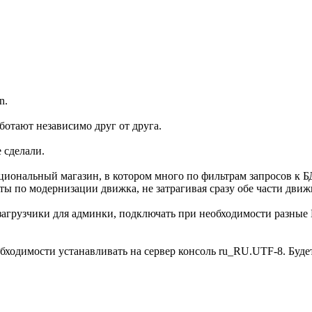
n.
аботают независимо друг от друга.
е сделали.
циональный магазин, в котором много по фильтрам запросов к БД
ы по модернизации движка, не затрагивая сразу обе части движк
агрузчики для админки, подключать при необходимости разные БД
обходимости устанавливать на сервер консоль ru_RU.UTF-8. Буде