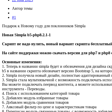
Автор темы
#1
Подарок к Новому году для поклонников Simpla
Новая Simpla b5-php8.2.1-1
Скрипт не надо нулить, новый вариант скрипта бесплатный
На сайте поддержки можно скачать версии для php7 и php8 
Основные изменения:
1. Теперь в названии simpla будет и обозначения для дизайна ск
b5 в названии скрипта обозначает версию Bootstrap 5, на котор
2. Simpla получила новый дизайн, полностью адаптированный
3. Simpla стала мультиязычной с возможность подключать испол
Вы можете подключать пеервод контента, а можете использоват
инструмента - Переводы.
4. Поиск с использованием категорий товара
5. Добавлен модуль избранные товары
6. Добавлен модуль сравнения товаров
7. Аяксовый фильтр по цене и характеристикам товара
8. Переписан модуль связанные товары, с возможность добавлен