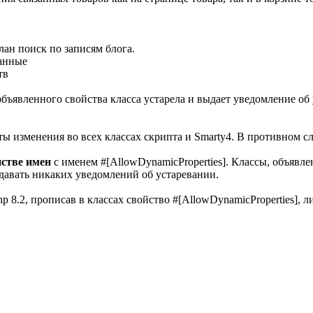
лан поиск по записям блога.
данные
тв
объявленного свойства класса устарела и выдает уведомление об
ы изменения во всех классах скрипта и Smarty4. В противном сл
нстве имен
с именем #[AllowDynamicProperties]. Классы, объявл
ыдавать никаких уведомлений об устаревании.
p 8.2, прописав в классах свойство #[AllowDynamicProperties], 