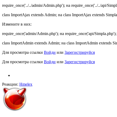
require_once('../../admin/Admin.php'); на require_once('../../api/Simpl
class ImportAjax extends Admin; на class ImportAjax extends Simpl
Измените в них:
require_once('admin/Admin.php'); на require_once('api/Simpla.php');
class ImportAdmin extends Admin; на class ImportAdmin extends Si
Для просмотра ссылки
Войди
или
Зарегистрируйся
Для просмотра ссылки
Войди
или
Зарегистрируйся
Реакции:
Hmelex