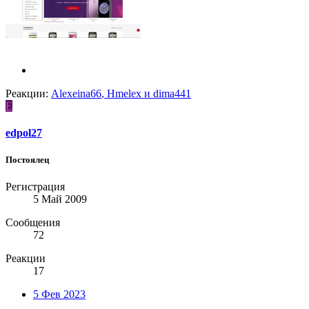
Реакции:
Alexeina66
,
Hmelex
и
dima441
E
edpol27
Постоялец
Регистрация
5 Май 2009
Сообщения
72
Реакции
17
5 Фев 2023