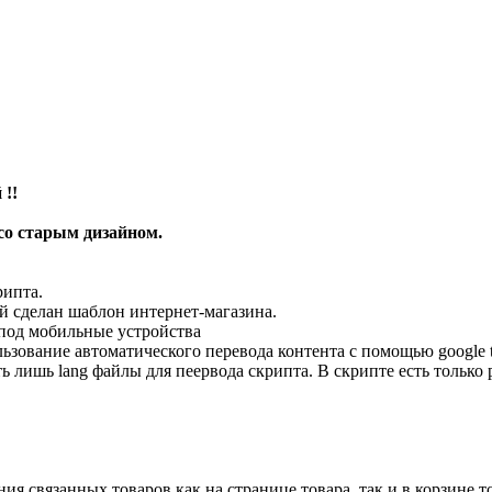
 !!
со старым дизайном.
рипта.
ой сделан шаблон интернет-магазина.
 под мобильные устройства
ьзование автоматического перевода контента с помощью google tr
ь лишь lang файлы для пеервода скрипта. В скрипте есть только
ия связанных товаров как на странице товара, так и в корзине т