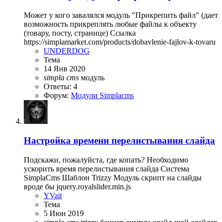
Может у кого завалялся модуль "Прикрепить файл" (дает
возможность прикреплять любые файлы к объекту
(товару, посту, странице) Ссылка
https://simplamarket.com/products/dobavlenie-fajlov-k-tovaru
UNDERDOG
Тема
14 Янв 2020
simpla
cms
модуль
Ответы: 4
Форум:
Модули Simplacms
Настройка времени перелистывания слайда
Подскажи, пожалуйста, где копать? Необходимо
ускорить время перелистывания слайда Система
SimplaCms Шаблон Trizzy Модуль скрипт на слайды
вроде бы jquery.royalslider.min.js
YVait
Тема
5 Июн 2019