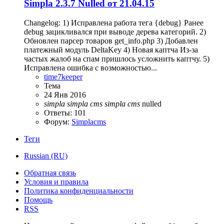
Simpla 2.3.7 Nulled от 21.04.15
Changelog: 1) Исправлена работа тега {debug} Ранее
debug зацикливался при выводе дерева категорий. 2)
Обновлен парсер товаров get_info.php 3) Добавлен
платежный модуль DeltaKey 4) Новая каптча Из-за
частых жалоб на спам пришлось усложнить каптчу. 5)
Исправлена ошибка с возможностью...
time7keeper
Тема
24 Янв 2016
simpla
simpla
cms
simpla
cms
nulled
Ответы: 101
Форум:
Simplacms
Теги
Russian (RU)
Обратная связь
Условия и правила
Политика конфиденциальности
Помощь
RSS