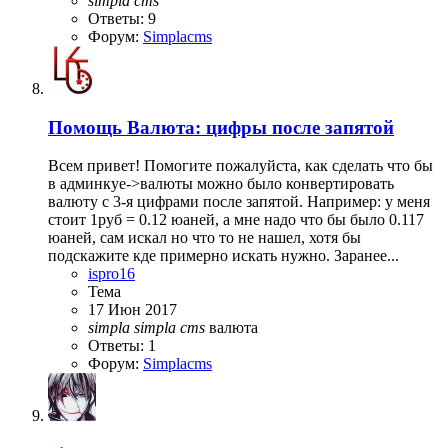
simpla
cms
Ответы: 9
Форум:
Simplacms
Помощь
Валюта: цифры после запятой
Всем привет! Помогите пожалуйста, как сделать что бы
в админкуе->валюты можно было конвертировать
валюту с 3-я цифрами после запятой. Например: у меня
стоит 1руб = 0.12 юаней, а мне надо что бы было 0.117
юаней, сам искал но что то не нашел, хотя бы
подскажите кде примерно искать нужно. Заранее...
ispro16
Тема
17 Июн 2017
simpla
simpla
cms
валюта
Ответы: 1
Форум:
Simplacms