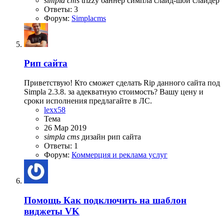
simpla
cms
trizzy
баннер
симпла
слайд-шой
слайдер
Ответы: 3
Форум:
Simplacms
Рип сайта
Приветствую! Кто сможет сделать Rip данного сайта под
Simpla 2.3.8. за адекватную стоимость? Вашу цену и
сроки исполнения предлагайте в ЛС.
lexx58
Тема
26 Мар 2019
simpla
cms
дизайн
рип сайта
Ответы: 1
Форум:
Коммерция и реклама услуг
Помощь
Как подключить на шаблон
виджеты VK