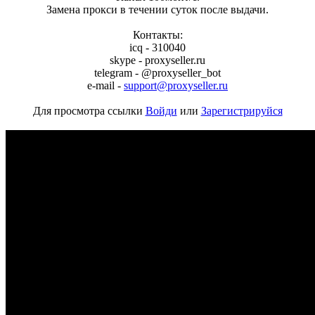
Замена прокси в течении суток после выдачи.
Контакты:
icq - 310040
skype - proxyseller.ru
telegram - @proxyseller_bot
e-mail -
support@proxyseller.ru
Для просмотра ссылки
Войди
или
Зарегистрируйся