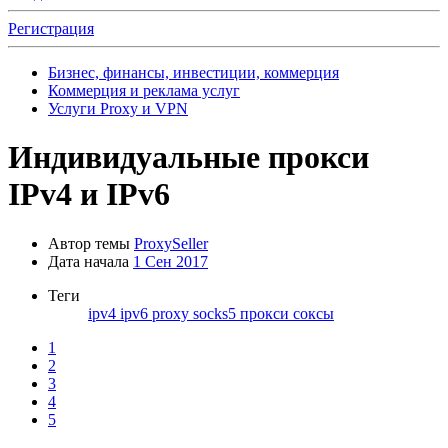
Регистрация
Бизнес, финансы, инвестиции, коммерция
Коммерция и реклама услуг
Услуги Proxy и VPN
Индивидуальные прокси
IPv4 и IPv6
Автор темы
ProxySeller
Дата начала
1 Сен 2017
Теги
ipv4
ipv6
proxy
socks5
прокси
соксы
1
2
3
4
5