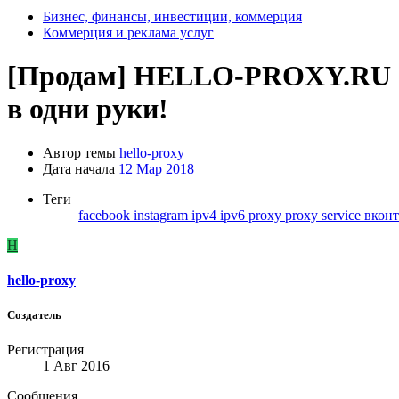
Бизнес, финансы, инвестиции, коммерция
Коммерция и реклама услуг
[Продам]
HELLO-PROXY.RU - 
в одни руки!
Автор темы
hello-proxy
Дата начала
12 Мар 2018
Теги
facebook
instagram
ipv4
ipv6
proxy
proxy service
вкон
H
hello-proxy
Создатель
Регистрация
1 Авг 2016
Сообщения