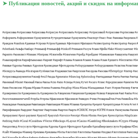
➤ Публикация новостей, акций и скидок на информ
#отрисовка #отрисовки #атрисовка #отрисую #отрисовать #отрисовку #отрисовкой #отрисовке #ортисовка #о
#оформить #оформление #документов #учредительные #документы #паспорт #пасс #пас #книжка #корешок #
#рандом #random #данные #строки #строк #данных #фотошоп #фаташоп #иллюстратор #илюстратор #корел #cor
#sberbank #альфа #акбарс #тинькоф #тинькофф #tinkoff #тиньков #хоум #скам #фейк #fake #бонусхантинг 
#крипто #коинлист #бинанс #битрикс #блокчейн #блокчеин #трейд #трейдинг #банковские #аккаунты #акаун
#заказшрифтов #шрифтыназаказ #шривт #шрифт #сканы #сканов #скани #скана #скан #дешего #бесплатно #бе
#живые #дропы #живых #дропов #разводные #фотодропы #оборудование #оборудовании #пластик #пластике #
#белорусь #канада #болгария #узбекистан #таджикистан #киргизия #молдова #москва #Петербург #питер #юс
#отрисовкадокументов #экзиф #exif #коды #generator #drawing #photoshop #метаданные #мета #метки #мета
#военный #билет #военый #виза #визы #спо #нпо #спецы #спец #учет #осаго #гимс #предписание #шенген #
#инн #полисомс #брака #браки #смена #замена #подбор #база #базы #базыданных #загс #серия #номер #личн
#доверенности #доверенность #довереность #лицензии #лицензия #доверки #плюш #лицензия #акт #акты #г
#изготовлениепечатей #гербы #герпы #факсимиле #фасимиле #мвидео #чеки #товарныйчек #чек #инвойсы #бил
#накладные #накладная #квитанции #квитанция #бланк #бланки #рецепты #рецепт #рецептурные #счета #счет
#верификации #кардинг #картинг #картошка #картон #карта #СНИЛС #егрн #ОГРН #снилс #комуналка #коммуналка #а
#prepayment #post-payment #payroll #paystub #invoice #receipt #form #forms #recipes #prescription #duplicat
#editing #edit #Coral #Coraldraw #Vector #Mockups #Layout #Casino #Gambling #Bookmakers #Crypto #Stamps
#медоотвод #госуслуги #фотодропы #дропы #дроп #фотодроп #дизайн #дизайнерскиеуслуги #графика #Design
#сайт #баннеры #баннер #реклама #рекламы #боты #логотип #логотипы #шапки #подвал #логотипов #мессенд
#gif #дизайн #сайтов #афиша #афишы #наклейка #наклейки #буклеты #буклет #флаера #флаер #упаковка #у