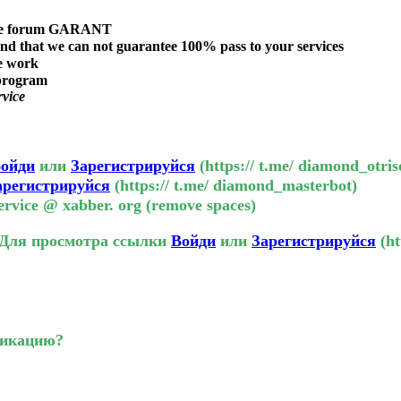
the forum
GARANT
nd that we can not guarantee 100% pass to your services
he work
 program
rvice
ойди
или
Зарегистрируйся
(https:// t.me/ diamond_otri
арегистрируйся
(https:// t.me/ diamond_masterbot)
rvice @ xabber. org (remove spaces)
Для просмотра ссылки
Войди
или
Зарегистрируйся
(ht
фикацию?