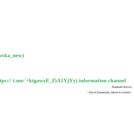
sovka_new)
tps:// t.me/ +ktgawxE_I5A1YjYy) information channel
Diamond Service
"Arte et humanitate, labore et scientia"