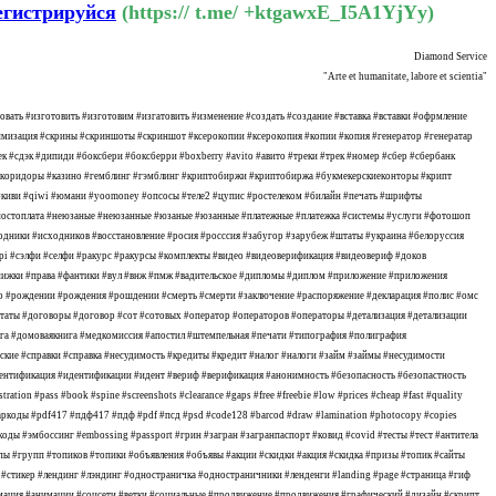
егистрируйся
(https:// t.me/ +ktgawxE_I5A1YjYy)
Diamond Service
"Arte et humanitate, labore et scientia"
вать #изготовить #изготовим #изгатовить #изменение #создать #создание #вставка #вставки #офрмление
мизация #скрины #скриншоты #скриншот #ксерокопии #ксерокопия #копии #копия #генератор #генератар
 #сдэк #дипиди #боксбери #боксберри #boxberry #avito #авито #треки #трек #номер #сбер #сбербанк
мп #коридоры #казино #гемблинг #гэмблинг #криптобиржи #криптобиржа #букмекерскиеконторы #крипт
е #киви #qiwi #юмани #yoomoney #опсосы #теле2 #цупис #ростелеком #билайн #печать #шрифты
а #постоплата #неюзаные #неюзанные #юзаные #юзанные #платежные #платежка #системы #услуги #фотошоп
дники #исходников #восстановление #росия #росссия #забугор #зарубеж #штаты #украина #белоруссия
dpi #сэлфи #селфи #ракурс #ракурсы #комплекты #видео #видеоверификация #видеовериф #доков
 #книжки #права #фантики #вул #внж #пмж #вадительское #дипломы #диплом #приложение #приложения
тво #рождении #рождения #рошдении #смерть #смерти #заключение #распоряжение #декларация #полис #омс
естаты #договоры #договор #сот #сотовых #оператор #операторов #операторы #детализация #детализации
га #домоваякнига #медкомиссия #апостил #штемпельная #печати #типография #полиграфия
ские #справки #справка #несудимость #кредиты #кредит #налог #налоги #займ #займы #несудимости
#идентификация #идентификации #идент #вериф #верификация #анонимность #безопасность #безопастность
tion #pass #book #spine #screenshots #clearance #gaps #free #freebie #low #prices #cheap #fast #quality
код #баркоды #pdf417 #пдф417 #пдф #pdf #псд #psd #code128 #barcod #draw #lamination #photocopy #copies
коды #эмбоссинг #embossing #passport #грин #загран #загранпаспорт #ковид #covid #тесты #тест #антитела
ы #групп #топиков #топики #объявления #объявы #акции #скидки #акция #скидка #призы #топик #сайты
 #стикер #лендинг #лэндинг #одностраничка #одностраничники #ленденги #landing #page #страница #гиф
имация #анимации #соцсети #ветки #социальные #продвижение #продвижения #графический #дизайн #скрипт