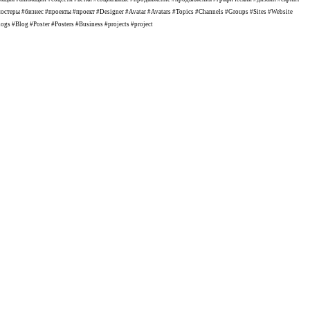
еры #бизнес #проекты #проект #Designer #Avatar #Avatars #Topics #Channels #Groups #Sites #Website
ogs #Blog #Poster #Posters #Business #projects #project