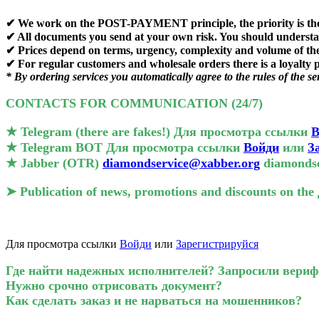
✔ We work on the
POST-PAYMENT
principle, the priority is 
✔ All documents you send at your own risk. You should understa
✔ Prices depend on terms, urgency, complexity and volume of t
✔ For regular customers and wholesale orders there is a loyalty
* By ordering services you automatically agree to the rules of the se
CONTACTS FOR COMMUNICATION (24/7)️
★ Telegram (there are fakes!)
Для просмотра ссылки
В
★ Telegram BOT
Для просмотра ссылки
Войди
или
З
★ Jabber (OTR)
diamondservice@xabber.org
diamondse
➤ Publication of news, promotions and discounts on the
Для просмотра ссылки
Войди
или
Зарегистрируйся
Где найти надежных исполнителей?
Запросили вери
Нужно срочно отрисовать документ?
Как сделать заказ и не нарваться на мошенников?