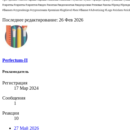
#скритпы #скрипты #скриптов #видео #монтаж #видеомонтаж #видеоролики #теневые #шопы #бренд #брендиро
#Banners #cryptodesign #cryptostreams #premium #highlevel #best #Banner #Advertising #Logo #stickers #sticke
Последнее редактирование:
26 Фев 2026
Perfectum-П
Рекламодатель
Регистрация
17 Мар 2024
Сообщения
1
Реакции
10
27 Май 2026