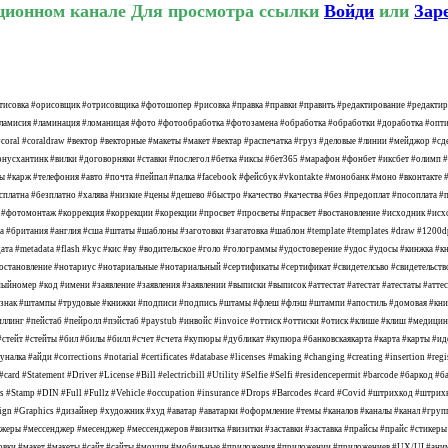
ационном канале
Для просмотра ссылки
Войди
или
Зар
тисовка #орисовщик #отрисовщика #фотошопер #рисовка #правка #правки #править #редактирование #редактиро
ламисия #ламинация #ломаницая #фото #фотообработка #фотозамена #обработка #обработки #доработка #опти
al #coraldraw #вектор #векторные #макеты #макет #вектар #распечатка #груз #деловые #линии #мейджор #сдек
#бонусхантинк #вилки #договорняки #ставки #послегол #бетка #иксы #бет365 #марафон #фонбет #иксбет #оли
ты #карж #телефония #авто #почта #пейпал #палка #facebook #фейсбук #vkontakte #монобанк #моно #вконтакт
сплатна #безплатно #халява #низкие #цены #дешево #быстро #качество #качества #без #предоплат #посоплат
фотомонтаж #коррекция #коррекции #корекции #просвет #просветы #прасвет #востановление #исходник #исхо
а #британия #англия #сша #штаты #шаблоны #заготовки #загатовка #шаблон #template #templates #draw #1200
дата #metadata #flash #kyc #кис #ву #водительское #голо #голограммы #удостоверение #удос #удосы #кинжка
постановление #нотариус #нотариальные #нотариальный #сертификаты #сертификат #свидетелсьво #свидетельс
ыйномер #код #имени #заявление #заявления #заявлении #выписки #выписок #аттестат #атестат #атестаты #атт
осзнак #штампы #трудовые #книжки #подписи #подпись #штамы #флеш #флэш #штампи #апостиль #домовая #кни
линг #пейстаб #пейролл #пэйстаб #paystub #инвойс #invoice #оттиск #оттиски #отиск #клише #клиш #медицин
 #стейт #стейты #бил #билы #билл #счет #счета #купюры #дубликат #купюра #банковскаякарта #карта #карты 
йди #corrections #notarial #certificates #database #licenses #making #changing #creating #insertion #registra
e #card #Statement #Driver #License #Bill #electricbill #Utility #Selfie #Selfi #residencepermit #barcode #бар
 #Stamp #DIN #Full #Fullz #Vehicle #occupation #insurance #Drops #Barcodes #card #Covid #штрихкод #штрих
 #Graphics #дизайнер #художник #худ #аватар #аватарки #оформление #темы #каналов #каналы #канал #групп
жеры #мессенджер #месенджер #мессенджеров #визитка #визитки #заставки #заставка #прайсы #прайс #стикеры
паковки #макет #макеты #сайт #сайты #моушн #мобильные #приложения #приложении #приложениев #UX/UI #ан