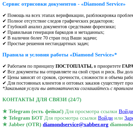
Сервис отрисовки документов - «Diamond Service»
✔ Помощь на всех этапах верификации, разблокировка пробле
✔ Полное отсутствие следов графических редакторов;
✔ Глубокий анализ документов средствами форензики;
✔ Правильная генерация баркодов и метаданных;
✔ В наличии более 70 стран под Ваши задачи;
✔ Простые решения нестандартных задач;
Правила и условия работы
«Diamond Service»*
✔ Работаем по принципу
ПОСТОПЛАТЫ,
в приоритете
ГАР
✔ Все документы вы отправляете на свой страх и риск. Вы до
✔ Цены зависят от сроков, срочности, сложности и объема раб
✔ Для постоянных клиентов и оптовых заказов существует пр
*Заказывая услуги вы автоматически соглашайтесь с правилам
КОНТАКТЫ ДЛЯ СВЯЗИ (24/7)️
★ Telegram (есть фейки!)
Для просмотра ссылки
Войд
★ Telegram БОТ
Для просмотра ссылки
Войди
или
Зар
★ Jabber (OTR)
diamondservice@xabber.org
diamondse