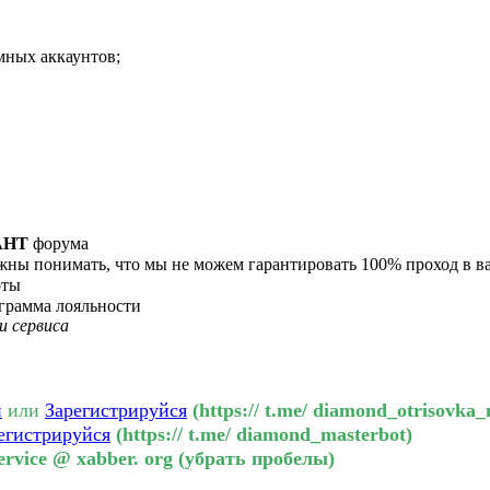
мных аккаунтов;
АНТ
форума
лжны понимать, что мы не можем гарантировать 100% проход в 
оты
ограмма лояльности
и сервиса
и
или
Зарегистрируйся
(https:// t.me/ diamond_otrisovka
егистрируйся
(https:// t.me/ diamond_masterbot)
rvice @ xabber. org (убрать пробелы)