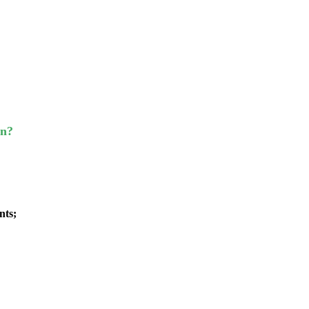
on?
nts;