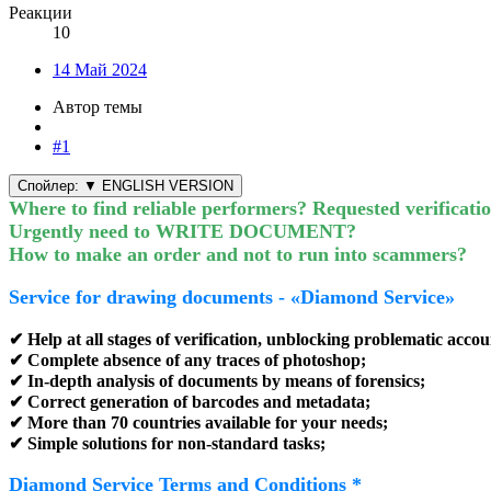
Реакции
10
14 Май 2024
Автор темы
#1
Спойлер:
▼ ENGLISH VERSION
Where to find reliable performers? Requested verificati
Urgently need to WRITE DOCUMENT?
How to make an order and not to run into scammers?
Service for drawing documents -
«
Diamond Service»
✔ Help at all stages of verification, unblocking problematic accou
✔ Complete absence of any traces of photoshop;
✔ In-depth analysis of documents by means of forensics;
✔ Correct generation of barcodes and metadata;
✔ More than 70 countries available for your needs;
✔ Simple solutions for non-standard tasks;
Diamond Service Terms and Conditions *