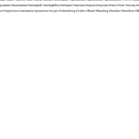
вание #приложения #интерфейс #интерфейсы #интернет #магазин #портал #порталы #блоги #блог #постер #пост
r #Application #animation #promotion #script #videoediting #videos #Brand #Branding #Interface #Interfaces #Bl