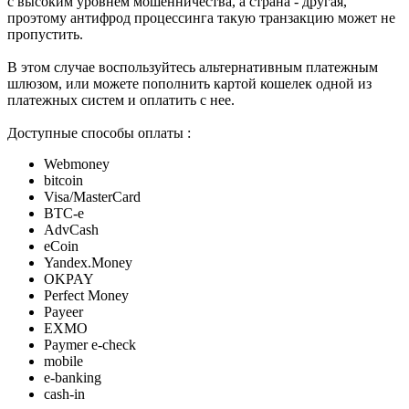
с высоким уровнем мошенничества, а страна - другая,
проэтому антифрод процессинга такую транзакцию может не
пропустить.
В этом случае воспользуйтесь альтернативным платежным
шлюзом, или можете пополнить картой кошелек одной из
платежных систем и оплатить с нее.
Доступные способы оплаты :
Webmoney
bitcoin
Visa/MasterCard
BTC-e
AdvCash
eCoin
Yandex.Money
OKPAY
Perfect Money
Payeer
EXMO
Paymer e-check
mobile
e-banking
cash-in