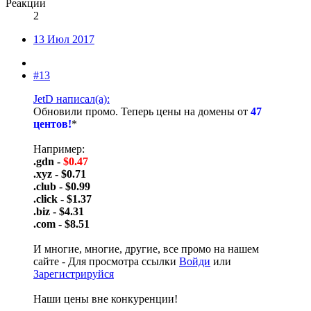
Реакции
2
13 Июл 2017
#13
JetD написал(а):
Обновили промо. Теперь цены на домены от
47
центов!
*
Например:
.gdn -
$0.47
.xyz - $0.71
.club - $0.99
.click - $1.37
.biz - $4.31
.com - $8.51
И многие, многие, другие, все промо на нашем
сайте -
Для просмотра ссылки
Войди
или
Зарегистрируйся
Наши цены вне конкуренции!