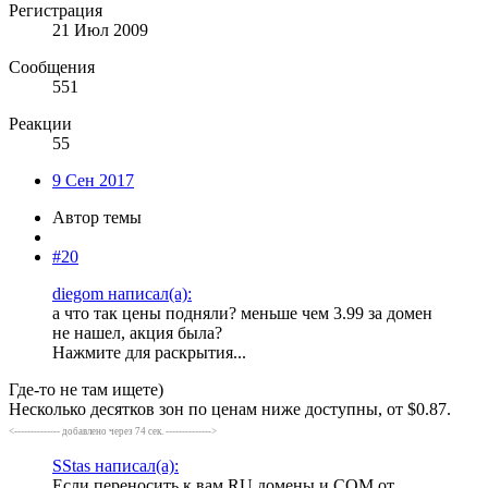
Регистрация
21 Июл 2009
Сообщения
551
Реакции
55
9 Сен 2017
Автор темы
#20
diegom написал(а):
а что так цены подняли? меньше чем 3.99 за домен
не нашел, акция была?
Нажмите для раскрытия...
Где-то не там ищете)
Несколько десятков зон по ценам ниже доступны, от $0.87.
<-------------- добавлено через 74 сек. -------------->
SStas написал(а):
Если переносить к вам RU домены и COM от