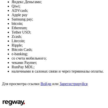
Яндекс.Деньгами;
Qiwi;
ADVcash;
Apple pay
Samsung pay;
bitcoin;
Ethereum;
Tether USD;
Zcash;
Litecoin;
Ripple;
Bitcoin Cash;
e-banking;
со счета мобильного;
чеками Paymer;
RunPay MDL;
наличными в салонах связи и через терминалы оплаты.
Для просмотра ссылки
Войди
или
Зарегистрируйся