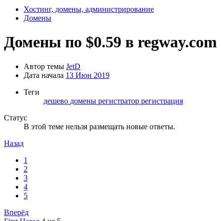
Хостинг, домены, администрирование
Домены
Домены по $0.59 в regway.com
Автор темы
JetD
Дата начала
13 Июн 2019
Теги
дешево
домены
регистратор
регистрация
Статус
В этой теме нельзя размещать новые ответы.
Назад
1
2
3
4
5
Вперёд