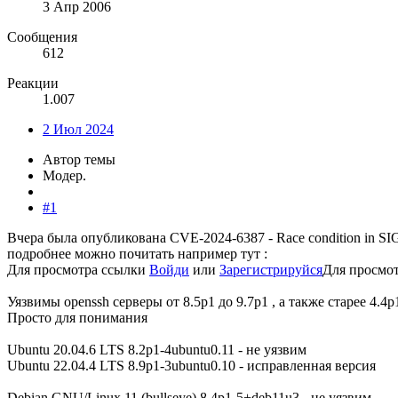
3 Апр 2006
Сообщения
612
Реакции
1.007
2 Июл 2024
Автор темы
Модер.
#1
Вчера была опубликована CVE-2024-6387 - Race condition in S
подробнее можно почитать например тут :
Для просмотра ссылки
Войди
или
Зарегистрируйся
Для просмо
Уязвимы openssh серверы от 8.5p1 до 9.7p1 , а также старее 4.4p
Просто для понимания
Ubuntu 20.04.6 LTS 8.2p1-4ubuntu0.11 - не уязвим
Ubuntu 22.04.4 LTS 8.9p1-3ubuntu0.10 - исправленная версия
Debian GNU/Linux 11 (bullseye) 8.4p1-5+deb11u3 - не уязвим