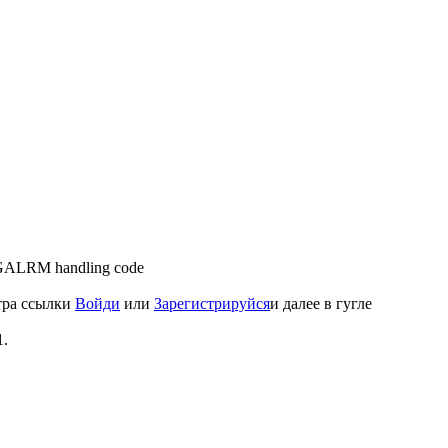
IGALRM handling code
тра ссылки
Войди
или
Зарегистрируйся
и далее в гугле
1.