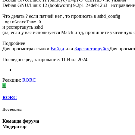
Debian GNU/Linux 12 (bookworm) 9.2p1-2+deb12u3 - исправленн
Что делать ? если патчей нет , то прописать в sshd_config
LoginGraceTime 0
и рестартануть sshd
(да, если у вас используется Match и тд, пропишите указанную 
Подробнее
Для просмотра ссылки
Войди
или
Зарегистрируйся
Для просмо
Последнее редактирование:
11 Июл 2024
Реакции:
RORC
R
RORC
Постоялец
Команда форума
Модератор