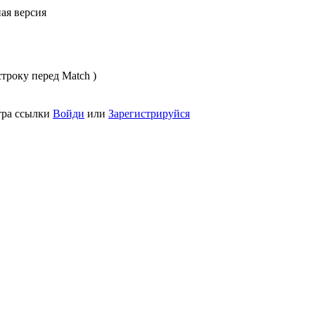
ая версия
строку перед Match )
тра ссылки
Войди
или
Зарегистрируйся