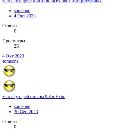
zero day в glibc почти во всех linux дистрибутивах
someone
4 Окт 2023
Ответы
0
Просмотры
2K
4 Окт 2023
someone
zero day с рейтингом 9.8 в Exim
someone
30 Сен 2023
Ответы
0