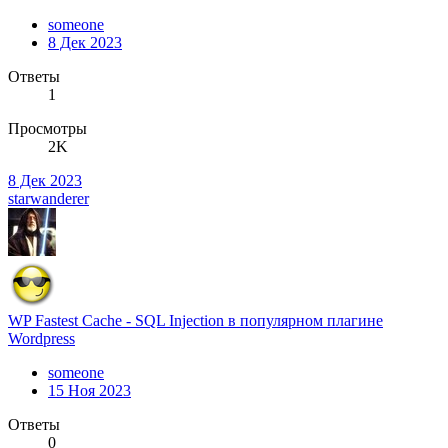
someone
8 Дек 2023
Ответы
1
Просмотры
2K
8 Дек 2023
starwanderer
WP Fastest Cache - SQL Injection в популярном плагине
Wordpress
someone
15 Ноя 2023
Ответы
0