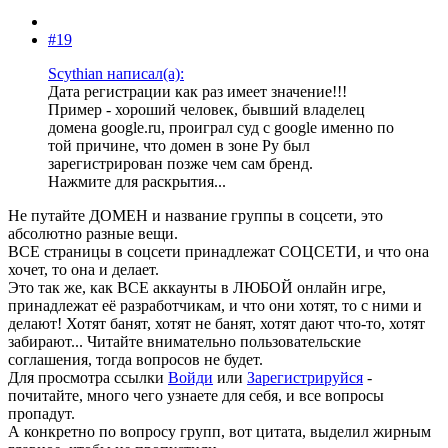
#19
Scythian написал(а):
Дата регистрации как раз имеет значение!!!
Пример - хороший человек, бывший владелец
домена google.ru, проиграл суд с google именно по
той причине, что домен в зоне Ру был
зарегистрирован позже чем сам бренд.
Нажмите для раскрытия...
Не путайте ДОМЕН и название группы в соцсети, это
абсолютно разные вещи.
ВСЕ страницы в соцсети принадлежат СОЦСЕТИ, и что она
хочет, то она и делает.
Это так же, как ВСЕ аккаунты в ЛЮБОЙ онлайн игре,
принадлежат её разработчикам, и что они хотят, то с ними и
делают! Хотят банят, хотят не банят, хотят дают что-то, хотят
забирают... Читайте внимательно пользовательские
соглашения, тогда вопросов не будет.
Для просмотра ссылки
Войди
или
Зарегистрируйся
-
почитайте, много чего узнаете для себя, и все вопросы
пропадут.
А конкретно по вопросу групп, вот цитата, выделил жирным