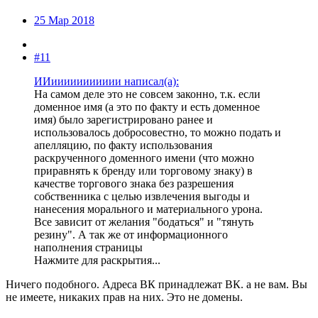
25 Мар 2018
#11
ИИиииииииииии написал(а):
На самом деле это не совсем законно, т.к. если
доменное имя (а это по факту и есть доменное
имя) было зарегистрировано ранее и
использовалось добросовестно, то можно подать и
апелляцию, по факту использования
раскрученного доменного имени (что можно
приравнять к бренду или торговому знаку) в
качестве торгового знака без разрешения
собственника с целью извлечения выгоды и
нанесения морального и материального урона.
Все зависит от желания "бодаться" и "тянуть
резину". А так же от информационного
наполнения страницы
Нажмите для раскрытия...
Ничего подобного. Адреса ВК принадлежат ВК. а не вам. Вы
не имеете, никаких прав на них. Это не домены.