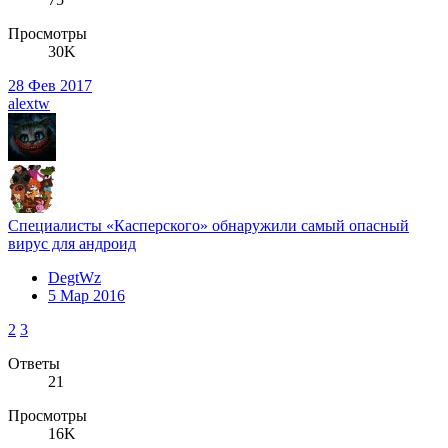
Просмотры
30K
28 Фев 2017
alextw
Специалисты «Касперского» обнаружили самый опасный
вирус для андроид
DegtWz
5 Мар 2016
2
3
Ответы
21
Просмотры
16K