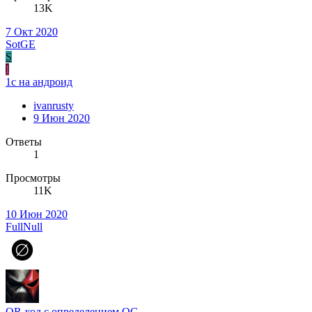
13K
7 Окт 2020
SotGE
S
I
1с на андроид
ivanrusty
9 Июн 2020
Ответы
1
Просмотры
11K
10 Июн 2020
FullNull
QR-код с определением ОС