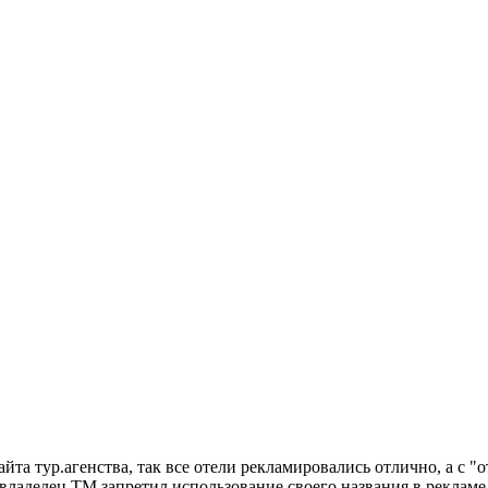
айта тур.агенства, так все отели рекламировались отлично, а с 
 владелец ТМ запретил использование своего названия в рекламе