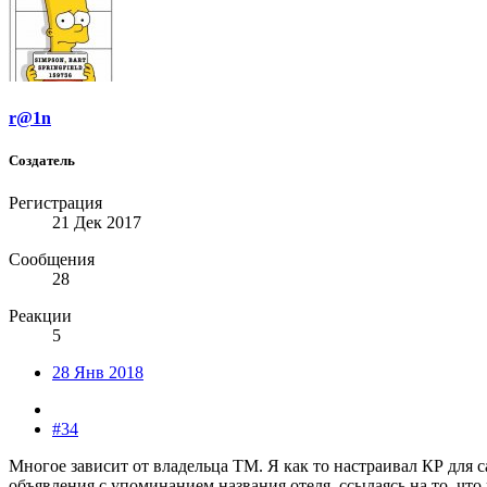
r@1n
Создатель
Регистрация
21 Дек 2017
Сообщения
28
Реакции
5
28 Янв 2018
#34
Многое зависит от владельца ТМ. Я как то настраивал КР для с
объявления с упоминанием названия отеля, ссылаясь на то, что