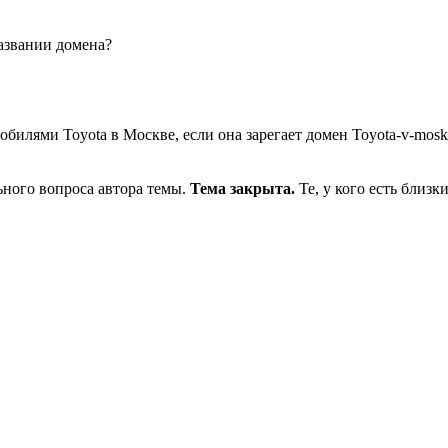
названии домена?
билями Toyota в Москве, если она зарегает домен Toyota-v-moskv
ьного вопроса автора темы.
Тема закрыта.
Те, у кого есть близ