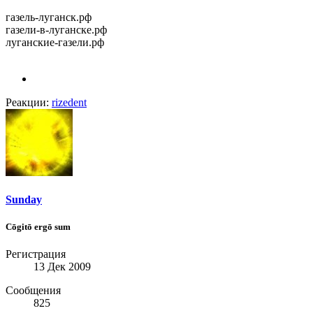
газель-луганск.рф
газели-в-луганске.рф
луганские-газели.рф
Реакции:
rizedent
Sunday
Cōgitō ergō sum
Регистрация
13 Дек 2009
Сообщения
825