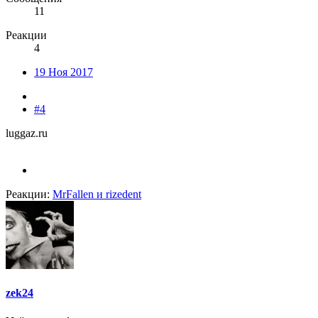
11
Реакции
4
19 Ноя 2017
#4
luggaz.ru
Реакции:
MrFallen
и
rizedent
zek24