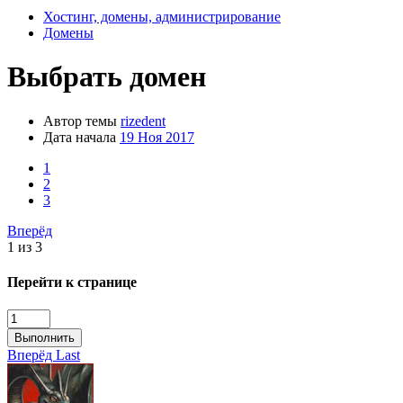
Хостинг, домены, администрирование
Домены
Выбрать домен
Автор темы
rizedent
Дата начала
19 Ноя 2017
1
2
3
Вперёд
1 из 3
Перейти к странице
Выполнить
Вперёд
Last