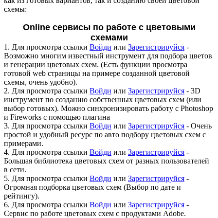
как из готовых вариантов, так и созданию своей цветовой
схемы:
Online сервисы по работе с цветовыми
схемами
1.
Для просмотра ссылки
Войди
или
Зарегистрируйся
-
Возможно многим известный инструмент для подбора цветов
и генерации цветовых схем. (Есть функции просмотра
готовой web страницы на примере созданной цветовой
схемы, очень удобно).
2.
Для просмотра ссылки
Войди
или
Зарегистрируйся
- 3D
инструмент по созданию собственных цветовых схем (или
выбор готовых). Можно синхронизировать работу с Photoshop
и Fireworks с помощью плагина
3.
Для просмотра ссылки
Войди
или
Зарегистрируйся
- Очень
простой и удобный ресурс по авто подбору цветовых схем с
примерами.
4.
Для просмотра ссылки
Войди
или
Зарегистрируйся
-
Большая библиотека цветовых схем от разных пользователей
в сети.
5.
Для просмотра ссылки
Войди
или
Зарегистрируйся
-
Огромная подборка цветовых схем (Выбор по дате и
рейтингу).
6.
Для просмотра ссылки
Войди
или
Зарегистрируйся
-
Сервис по работе цветовых схем с продуктами Adobe.