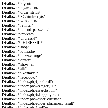
Disallow: */logout/
Disallow: */myaccount/
Disallow: */order_status/
Disallow: */SC/html/scripts/
Disallow: */wbsadmin/
Disallow: */register/
Disallow: */remind_password/
Disallow: /*/reviews/
Disallow: /*phpsessid*
Disallow: /*PHPSESSID*
Disallow: */shop/
Disallow: */login.php
Disallow: */linkexchange/
Disallow: */offset*
Disallow: /*show_all
Disallow: */all/*
Disallow: */vkontakte/*
Disallow: */facebook/*
Disallow: */index.php?productID*
Disallow: */index.php?categoryID*
Disallow: */index.php?searchstring*
Disallow: */index.php?shopping_cart*
Disallow: */index.php?order_custinfo*
Disallow: */index.php?order_placement_result*
Disallow: */index.php?tagID*