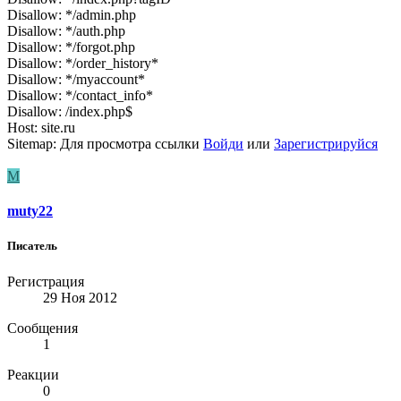
Disallow: */admin.php
Disallow: */auth.php
Disallow: */forgot.php
Disallow: */order_history*
Disallow: */myaccount*
Disallow: */contact_info*
Disallow: /index.php$
Host: site.ru
Sitemap:
Для просмотра ссылки
Войди
или
Зарегистрируйся
M
muty22
Писатель
Регистрация
29 Ноя 2012
Сообщения
1
Реакции
0