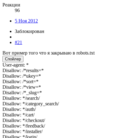
Реакции
96
5 Ноя 2012
Заблокирован
#21
Вот пример того что я закрываю в robots.txt
Спойлер
User-agent: *
Disallow: /*results=*
Disallow: /*ukey=*
Disallow: /*sort=*
Disallow: /*view=*
Disallow: /*_slug=*
Disallow: */search/
Disallow: */category_search/
Disallow: */auth/
Disallow: */cart/
Disallow: */checkout/
Disallow: */feedback/
Disallow: */installer/
Disallow: */login/