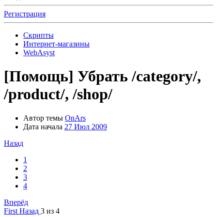
Регистрация
Скрипты
Интернет-магазины
WebAsyst
[Помощь]
Убрать /category/,
/product/, /shop/
Автор темы
OnArs
Дата начала
27 Июл 2009
Назад
1
2
3
4
Вперёд
First
Назад
3 из 4