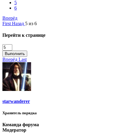
5
6
Вперёд
First
Назад
5 из 6
Перейти к странице
Выполнить
Вперёд
Last
starwanderer
Хранитель порядка
Команда форума
Модератор