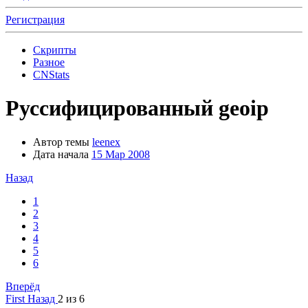
Регистрация
Скрипты
Разное
CNStats
Руссифицированный geoip
Автор темы
leenex
Дата начала
15 Мар 2008
Назад
1
2
3
4
5
6
Вперёд
First
Назад
2 из 6