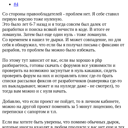
#4
Со стороны правообладателей - проблем нет. Я себе ставил
первую версию тоже нуленую.
Это было лет 6-7 назад и я тогда совсем был далек от
разработки и поиска всякой нечисти в коде. В итоге ее
ломанули. Затем был еще один нуль - тоже ломанули.
Со временем я нашел те дырки. И может совпадение, но для
себя я обнаружил, что если бы я получал письма с фиксами от
разрабов, то проблем бы можно было избежать.
По этому тут зависит от вас, если вы хорошо в php
разбираетесь, готовы скачать с форумов все уязвимости и
проверить на возможно засунутые в нуль какашки, сидеть
проверять форум на них и исправлять плюс где-то брать
списки рассылки фиксов от разработчиков (наверняка где-то
их выкладывают, может и на нулледе даже - не смотрел), то
тогда вам можно и с нуля начать.
Добавлю, что если проект не пойдет, то в личном кабинете,
можно на другой проект поменять за 5 минут лицензию, без
переписки с сапортом и т.п.
Если вы хотите быть уверены, что помимо обычных дырок,
которые иногда нхаодят в любом продукте у вас нет еще и тех,