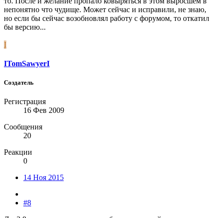
то. После и желание пропало ковыряться в этом выросшем в
непонятно что чудище. Может сейчас и исправили, не знаю,
но если бы сейчас возобновлял работу с форумом, то откатил
бы версию...
I
ITomSawyerI
Создатель
Регистрация
16 Фев 2009
Сообщения
20
Реакции
0
14 Ноя 2015
#8