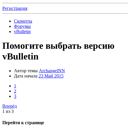
Регистрация
Скрипты
Форумы
vBulletin
Помогите выбрать версию
vBulletin
Автор темы
ArchangelNN
Дата начала
23 Май 2015
1
2
3
Вперёд
1 из 3
Перейти к странице