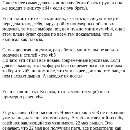
Плюс у нее самая дешевая лицензия (если брать с рук, и она
же входит в лицуху вб4+ если с рук брать).
Если вы хотите скачать движок, скачать красивую темку и
переделать под себя, пару-тройку популярных обычных
модулей, то у вас выбора нет, вам нужно минимум vb.4, она в
этом плане будет средее по всем тем показателям, что я
выписал как плюсы.
Самая дорогая лицензия, разработка, минимальное кол-во
модулей и стилей - это vb5
Но зато эти стили все новые, современные красивые. Если
для вас важно, что бы форум был современным и красивым -
то берите vb5, но помните, что чем сырее движок, тем чаще в
нем находят дырки. А находят их всегда.
Если сравнивать с Ксеном, то для меня текущий ксен
примерно равен vb4.
Еще к слову о безопасности. Новых дырок в vb3 не находили
уже давно, даже не вспомню дату. А vb5 - последний security
patch исправляющий xss уязвимость 22 мая вышел. Это
означает, что 22 мая все получили патч, все посмотрели как