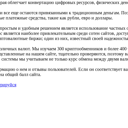
рая облегчает конвертацию цифровых ресурсов, физических ден
ли все еще остаются привязанными к традиционным деньгам. По
е платежные средства, такие как рубли, евро и доллары.
простым и удобным решением является использование частных о
курс является наиболее привлекательным среди сотен сайтов, дос
птовалютные биржи; один из них, известный своей надежностью
различных валют. Мы изучаем 300 криптообменников и более 400
дставленные на нашем сайте, тщательно проверяются, поэтому в
й системы мы учитываем не только курс обмена между двумя вал
ацию о нем и отзывы пользователей. Если он соответствует ва
на общий балл сайта.
трируйся