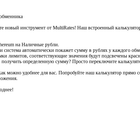
 обменника
е новый инструмент от MultiRates! Наш встроенный калькулятор
thereum на Наличные рубли.
 и система автоматически покажет сумму в рублях у каждого обм
амки лимитов, соответствующие значения будут подсвечены крас
обы получить определенную сумму? Просто переключите калькулят
 как можно удобнее для вас. Попробуйте наш калькулятор прямо 
ложения.
однее!