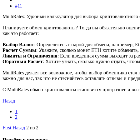
#11
MultiRates: Удобный калькулятор для выбора криптовалютного
Планируете обмен криптовалюты? Тогда вы обязательно оценит
как это работает:
Выбор Валют
: Определитесь с парой для обмена, например, E
Расчет Суммы
: Укажите, сколько монет ETH хотите обменять,
Лимиты и Ограничения
: Если введенная сумма выходит за р
Обратный Расчет
: Хотите узнать, сколько нужно отдать, чт
MultiRates делает все возможное, чтобы выбор обменника стал
важно для нас, так что не стесняйтесь оставлять отзывы и пред
С MultiRates обмен криптовалюты становится прозрачнее и выг
Назад
1
2
First
Назад
2 из 2
Перейти к странице