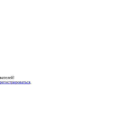
вателей!
арегистрироваться
.