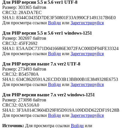
Для PHP версии 5.5 и 5.6 ver1
UTF-8
Размер: 303365 байтов
CRC32: 28ADA7EC
SHA1: 8344C0435D7DE3F50801F33A990CF1491317B6E0
Для просмотра ссылки
Войди
или
Зарегистрируйся
Для PHP версии 5.5 и 5.6 ver1
windows-1251
Размер: 302697 байтов
CRC32: 45FF2692
SHA1: E5AADC7371D0416686E3072FAC000DF94FE33324
Для просмотра ссылки
Войди
или
Зарегистрируйся
Для PHP версии выше 7.x ver2
UTF-8
Размер: 273493 байтов
CRC32: B545780A
SHA1: 634C8620591A2ECDD3B13BB00B1E3849328E6753
Для просмотра ссылки
Войди
или
Зарегистрируйся
Для PHP версии выше 7.x ver2
windows-1251
Размер: 273098 байтов
CRC32: 02A516A0
SHA1: 3F3A014C9604D29F85D919A109DDD622DF19128B
Для просмотра ссылки
Войди
или
Зарегистрируйся
Источник:
Для просмотра ссылки
Войди
или