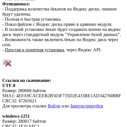
Функционал:
- Поддержка количества бекапов на Яндекс диске, лишние
будут удалены.
- Полная и быстрая установка.
- Показ файлов с Яндекс диска прямо в админке модуля.
- В полной установке бекап будет создавать копию на яндекс
диск через стандартный модуль "Управление базой данных".
- Возможность также включить бекап на Яндекс диск через
cron.
-
Простая и понятная установка
, через Яндекс API.
Ссылки на скачивание:
UTF-8
Размер: 280068 байтов
SHA1: 4EFA9CACEEB2B503F735D2E433BE1AD3427608BF
CRC32: 47265621
Для просмотра ссылки
Войди
или
Зарегистрируйся
windows-1251
Размер: 280017 байтов
CRC32: 1E41AFC1