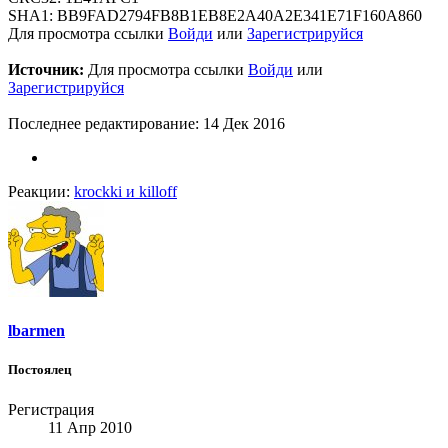
SHA1: BB9FAD2794FB8B1EB8E2A40A2E341E71F160A860
Для просмотра ссылки
Войди
или
Зарегистрируйся
Источник:
Для просмотра ссылки
Войди
или
Зарегистрируйся
Последнее редактирование:
14 Дек 2016
Реакции:
krockki
и
killoff
lbarmen
Постоялец
Регистрация
11 Апр 2010